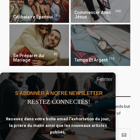
366
Commencer Avec
78
Célibataire Épanoui
Jésus
85
Se Préparer Au
116
Mariage
Temps Et Argent
Fermer
Recevoir Notre Newsletter Chaque Matin
S'ABONNER À NOTRE NEWSLETTER
RESTEZ CONNECTÉS!
The real voyage of discovery consists not in seeking new lands but
seeing with new eyes. All journeys have secret destinations of
Recevez dans votre boîte email l'exhortation du jour,
which the traveler is unaware.
la prière du matin ainsi que les nouveaux articles
publiés.