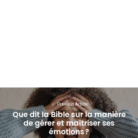
Navigation
de
Previous Article
Que dit la Bible sur la manière
l’article
de gérer et maîtriser ses
Previous
émotions ?
post: