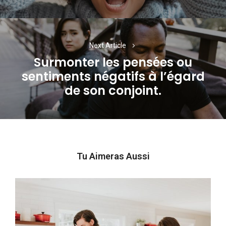
Next Article
Surmonter les pensées ou
sentiments négatifs à l’égard
Next
de son conjoint.
post:
Tu Aimeras Aussi