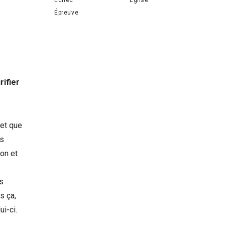
Épreuve
rifier
 et que
os
on et
s
s
s ça,
ui-ci.