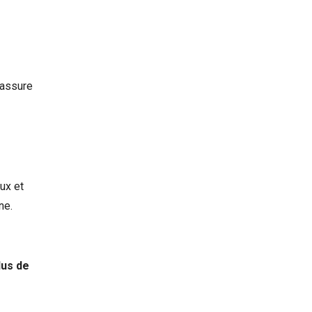
rassure
ux et
ne.
lus de