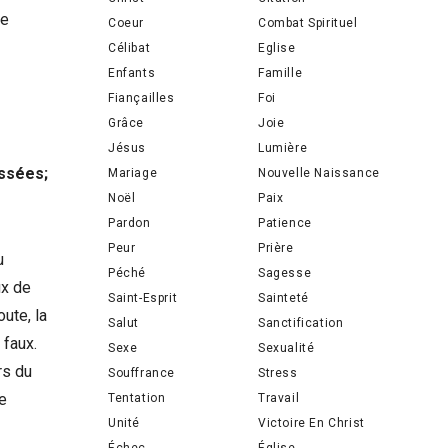
te
Coeur
Combat Spirituel
Célibat
Eglise
Enfants
Famille
Fiançailles
Foi
Grâce
Joie
Jésus
Lumière
assées;
Mariage
Nouvelle Naissance
Noël
Paix
Pardon
Patience
Peur
Prière
u
Péché
Sagesse
ux de
Saint-Esprit
Sainteté
ute, la
Salut
Sanctification
 faux.
Sexe
Sexualité
rs du
Souffrance
Stress
se
Tentation
Travail
Unité
Victoire En Christ
Échec
Église