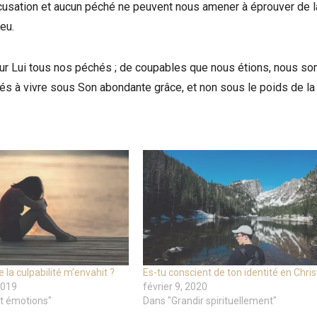
ccusation et aucun péché ne peuvent nous amener à éprouver de l
eu.
is sur Lui tous nos péchés ; de coupables que nous étions, nous 
és à vivre sous Son abondante grâce, et non sous le poids de la
 la culpabilité m’envahit ?
Es-tu conscient de ton identité en Chris
2019
février 9, 2020
et émotions"
Dans "Grandir spirituellement"