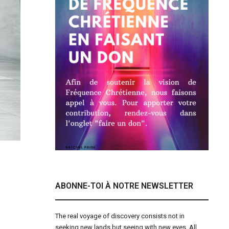
ABONNE-TOI À NOTRE NEWSLETTER
The real voyage of discovery consists not in
seeking new lands but seeing with new eyes. All