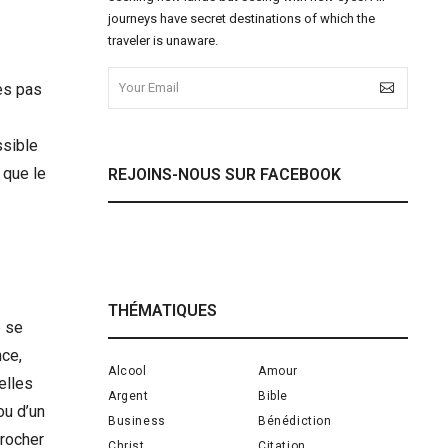
journeys have secret destinations of which the
traveler is unaware.
ses pas
ssible
 que le
REJOINS-NOUS SUR FACEBOOK
THÉMATIQUES
e se
nce,
Alcool
Amour
elles
Argent
Bible
ou d’un
Business
Bénédiction
procher
Christ
Citation