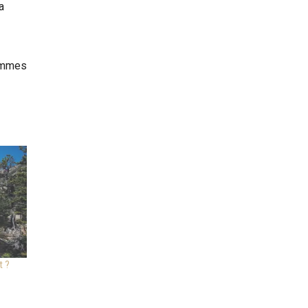
a
sommes
t ?