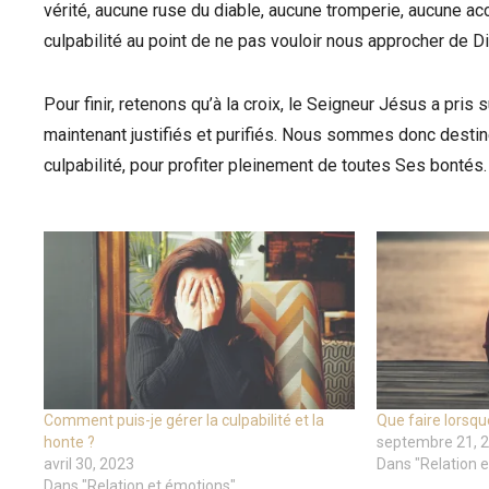
vérité, aucune ruse du diable, aucune tromperie, aucune a
culpabilité au point de ne pas vouloir nous approcher de Di
Pour finir, retenons qu’à la croix, le Seigneur Jésus a pr
maintenant justifiés et purifiés. Nous sommes donc destin
culpabilité, pour profiter pleinement de toutes Ses bontés.
Comment puis-je gérer la culpabilité et la
Que faire lorsque
honte ?
septembre 21, 
avril 30, 2023
Dans "Relation 
Dans "Relation et émotions"