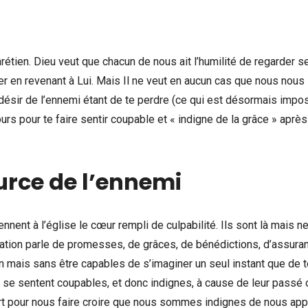
rétien. Dieu veut que chacun de nous ait l’humilité de regarder 
er en revenant à Lui. Mais Il ne veut en aucun cas que nous nous
 désir de l’ennemi étant de te perdre (ce qui est désormais impo
ours pour te faire sentir coupable et « indigne de la grâce » après
ource de l’ennemi
nent à l’église le cœur rempli de culpabilité. Ils sont là mais n
ication parle de promesses, de grâces, de bénédictions, d’assura
on mais sans être capables de s’imaginer un seul instant que de t
ls se sentent coupables, et donc indignes, à cause de leur passé 
sert pour nous faire croire que nous sommes indignes de nous ap