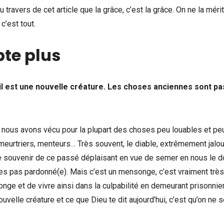
 travers de cet article que la grâce, c’est la grâce. On ne la méri
c’est tout.
pte plus
t, il est une nouvelle créature. Les choses anciennes sont p
et nous avons vécu pour la plupart des choses peu louables et pe
u meurtriers, menteurs… Très souvent, le diable, extrêmement jalo
le souvenir de ce passé déplaisant en vue de semer en nous le do
tu n’es pas pardonné(e). Mais c’est un mensonge, c’est vraiment très
ge et de vivre ainsi dans la culpabilité en demeurant prisonnie
velle créature et ce que Dieu te dit aujourd’hui, c’est qu’on ne 