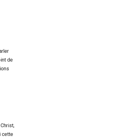
arler
int de
sions
Christ,
i cette