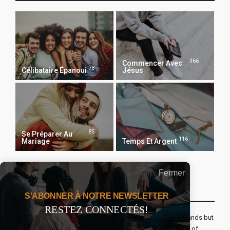
366
Commencer Avec
78
Célibataire Épanoui
Jésus
85
Se Préparer Au
116
Mariage
Temps Et Argent
Fermer
Recevoir Notre Newsletter Chaque Matin
S'ABONNER À NOTRE NEWSLETTER
RESTEZ CONNECTÉS!
The real voyage of discovery consists not in seeking new lands but
seeing with new eyes. All journeys have secret destinations of