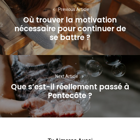
de
Previous Article
Où trouver la motivation
l’article
nécessaire pour continuer de
Previous
se battre ?
post:
Next Article
Que s’est-il réellement passé à
Next
Pentecôte ?
post: