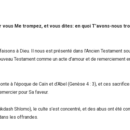
ar vous Me trompez, et vous dites: en quoi T’avons-nous tr
faisons à Dieu. Il nous est présenté dans l’Ancien Testament sou
e Nouveau Testament comme un acte d’amour et de remerciement e
onte à l’époque de Caïn et d’Abel (Genèse 4 : 3), et ces sacrific
remercier pour Sa faveur.
kdash Shlomo), le culte s’est concentré, et des abus ont été co
dans les offrandes.