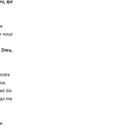
u, qui
ie
ur nous
 Dieu,
 notre
ur,
ait dix
 qui me
te