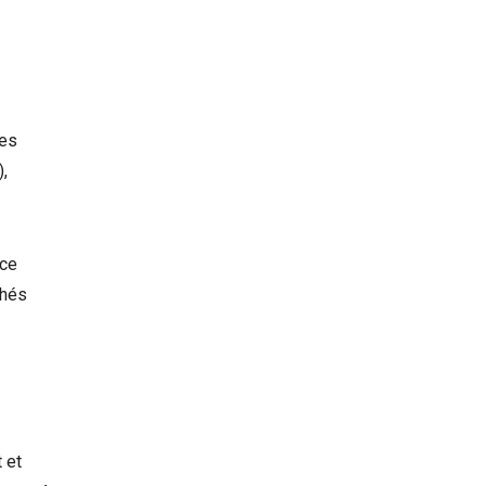
les
),
 ce
chés
 et