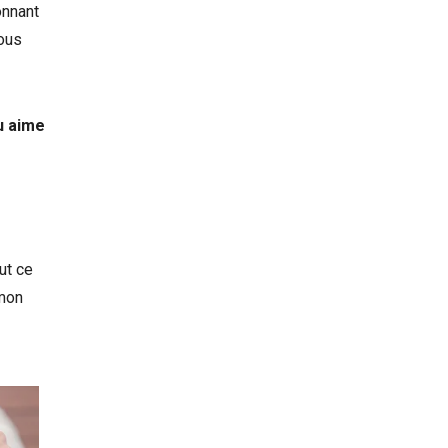
onnant
nous
u aime
ut ce
 mon