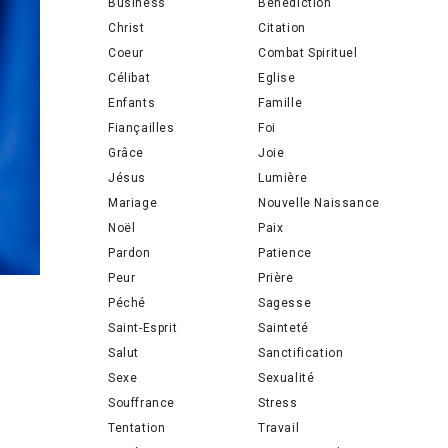
Business
Bénédiction
Christ
Citation
Coeur
Combat Spirituel
Célibat
Eglise
Enfants
Famille
Fiançailles
Foi
Grâce
Joie
Jésus
Lumière
Mariage
Nouvelle Naissance
Noël
Paix
Pardon
Patience
Peur
Prière
Péché
Sagesse
Saint-Esprit
Sainteté
Salut
Sanctification
Sexe
Sexualité
Souffrance
Stress
Tentation
Travail