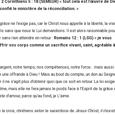
e
2 Corinthiens 5 : 18 (SEMEUR) « tout cela est l’œuvre de Die
confié le ministère de la réconciliation. »
grâce ne l’exige pas, car le Christ nous appelle à la liberté, la vra
 Fils sans que nous le Lui demandions. Il est alors raisonnable po
e sans rien attendre en retour :
Romains 12 : 1 (LSG) « je vous
frir vos corps comme un sacrifice vivant, saint, agréable à
re argent, notre temps, nos compétences, notre force… mais aussi
re une offrande à Dieu ! Mais au bout du compte, un don au Seigne
 il ne s’agit plus d’obtenir quoi que ce soit en retour. La loi exige
, mais elle ne fera jamais le poids face à l’Esprit de la grâce
e d’amour, parce qu’au fond, je L’aime.
e la croix, chrétiens selon le sacerdoce de Jésus-Christ, il n’exis