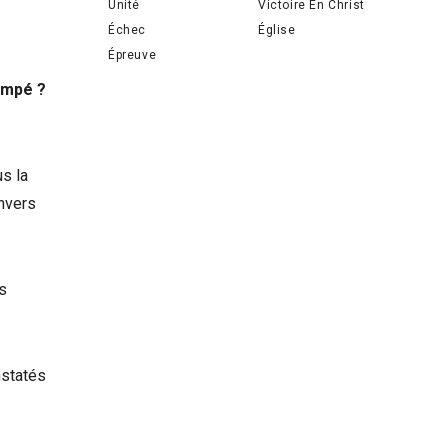
Unité
Victoire En Christ
Échec
Église
Épreuve
ompé ?
s la
nvers
es
nstatés