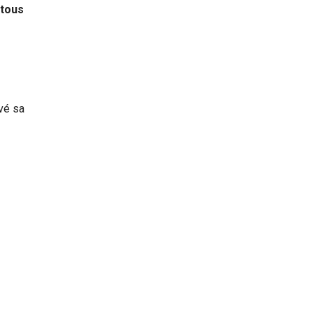
 tous
uvé sa