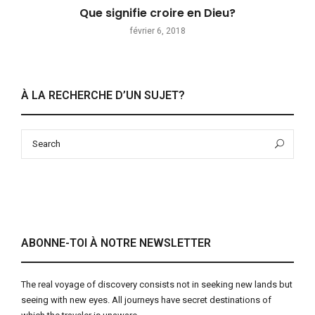
Que signifie croire en Dieu?
février 6, 2018
À LA RECHERCHE D’UN SUJET?
Search
Sea
for:
ABONNE-TOI À NOTRE NEWSLETTER
The real voyage of discovery consists not in seeking new lands but
seeing with new eyes. All journeys have secret destinations of