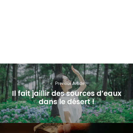
Navigation
de
Previous Article
l’article
Il fait jaillir des sources d’eaux
Previous
dans le désert !
post: