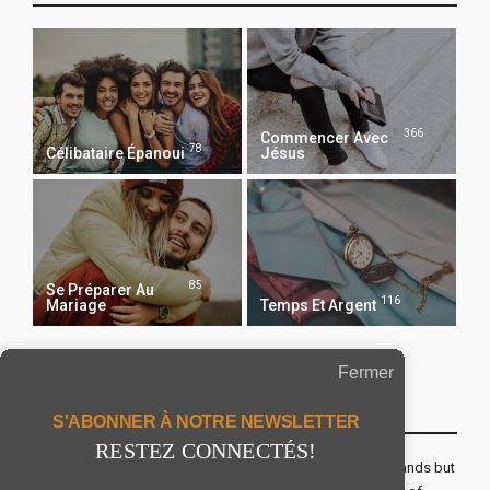
366
Commencer Avec
78
Célibataire Épanoui
Jésus
85
Se Préparer Au
116
Mariage
Temps Et Argent
Fermer
Recevoir Notre Newsletter Chaque Matin
S'ABONNER À NOTRE NEWSLETTER
RESTEZ CONNECTÉS!
The real voyage of discovery consists not in seeking new lands but