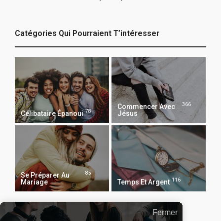
Catégories Qui Pourraient T’intéresser
366
Commencer Avec
78
Célibataire Épanoui
Jésus
85
Se Préparer Au
116
Mariage
Temps Et Argent
Fermer