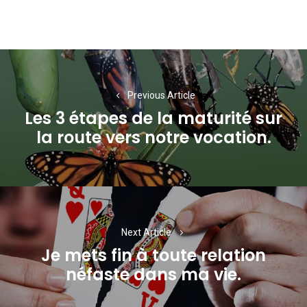
Navigation
de
Previous Article
l’article
Les 3 étapes de la maturité sur
Previous
la route vers notre vocation.
post:
Next Article
Je mets fin à toute relation
Next
néfaste dans ma vie.
post: