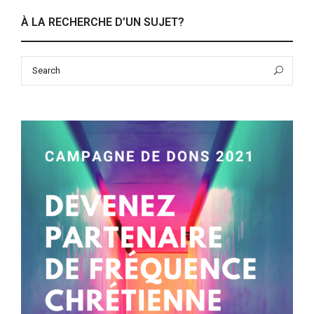
À LA RECHERCHE D’UN SUJET?
Search
Sea
for: