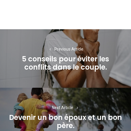
Navigation
de
Previous Article
l’article
5 conseils pour éviter les
Previous
conflits dans le couple.
post:
Next Article
Devenir un bon époux et un bon
Next
père.
post: