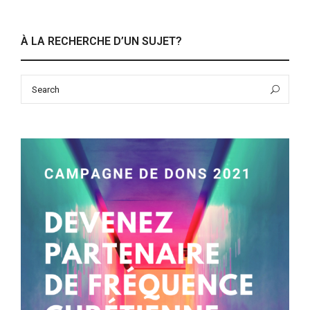
À LA RECHERCHE D’UN SUJET?
Search
Sea
for: