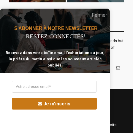
Fermer
Recevoir Notre Newsletter Chaque Matin
S'ABONNER À NOTRE NEWSLETTER
RESTEZ CONNECTÉS!
The real voyage of discovery consists not in seeking new lands but
seeing with new eyes. All journeys have secret destinations of
Recevez dans votre boîte email l'exhortation du jour,
which the traveler is unaware.
la prière du matin ainsi que les nouveaux articles
publiés.
Je m'inscris
©Fréquence Chrétienne Production 2016-2025. Tous droits
réservés.