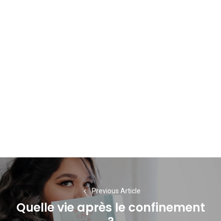
Navigation
de
Previous Article
l’article
Quelle vie après le confinement
Previous