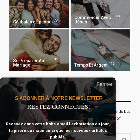
366
Commencer Avec
78
Célibataire Épanoui
Jésus
85
Se Préparer Au
116
Mariage
Temps Et Argent
Fermer
Recevoir Notre Newsletter Chaque Matin
S'ABONNER À NOTRE NEWSLETTER
RESTEZ CONNECTÉS!
The real voyage of discovery consists not in seeking new lands but
seeing with new eyes. All journeys have secret destinations of
Recevez dans votre boîte email l'exhortation du jour,
which the traveler is unaware.
la prière du matin ainsi que les nouveaux articles
publiés.