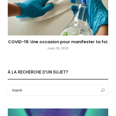
COVID-19: Une occasion pour manifester ta foi.
mars 30, 2020
À LA RECHERCHE D’UN SUJET?
Search
Sea
for: