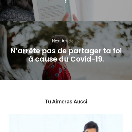
?
post:
Next Article
N’arrête pas de partager ta foi
Next
à cause du Covid-19.
post:
Tu Aimeras Aussi