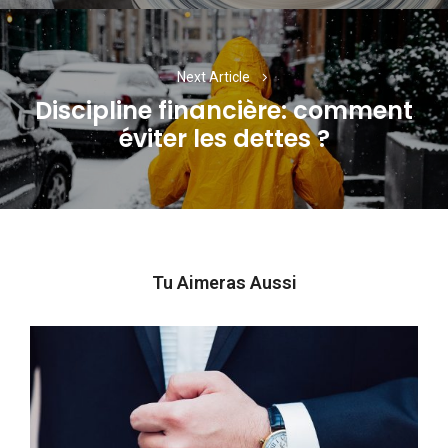
Next Article
Discipline financière: comment
Next
éviter les dettes ?
post:
Tu Aimeras Aussi