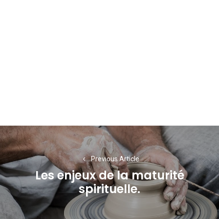
Navigation
de
Previous Article
l’article
Les enjeux de la maturité
Previous
spirituelle.
post: