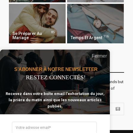
85
Se Préparer Au
116
Mariage
Temps Et Argent
Fermer
Recevoir Notre Newsletter Chaque Matin
S'ABONNER À NOTRE NEWSLETTER
RESTEZ CONNECTÉS!
The real voyage of discovery consists not in seeking new lands but
seeing with new eyes. All journeys have secret destinations of
Recevez dans votre boîte email l'exhortation du jour,
which the traveler is unaware.
la prière du matin ainsi que les nouveaux articles
publiés.