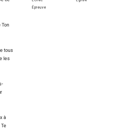
Épreuve
e Ton
re tous
e les
s-
r
x à
 Te