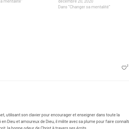
a mentalité"
décembre 20, 2020
Dans "Changer sa mentalité"
2
et, utilisant son clavier pour encourager et enseigner dans toute la
i en Dieu et amoureux de Dieu, il milite avec sa plume pour faire connaît
prit, la bonne odeur de Christ à travers ses écrits.