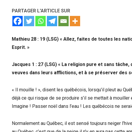
PARTAGER L'ARTICLE SUR
Mathieu 28 : 19 (LSG) « Allez, faites de toutes les nati
Esprit. »
Jacques 1 : 27 (LSG) « La religion pure et sans tâche, 
veuves dans leurs afflictions, et à se préserver des s
« Il mouille ! », disent les québécois, lorsqu’il pleut au 
déjà ce qui risque de se produire s’il se mettait à mouille
Imagine ! Passer noël dans l’eau ! Les québécois ne sera
Normalement au Québec, il est sensé toujours neiger l’hiver
au Québec, c’est que de la neige il n’y en aura pas cette 