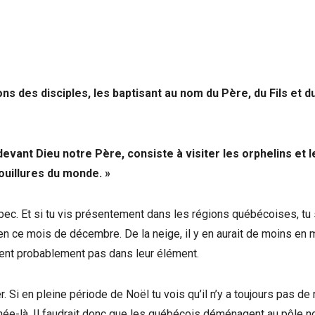
ons des disciples, les baptisant au nom du Père, du Fils et d
devant Dieu notre Père, consiste à visiter les orphelins et l
ouillures du monde. »
Québec. Et si tu vis présentement dans les régions québécoises, tu
r en ce mois de décembre. De la neige, il y en aurait de moins en 
ient probablement pas dans leur élément.
. Si en pleine période de Noël tu vois qu’il n’y a toujours pas de
année-là. Il faudrait donc que les québécois déménagent au pôle n