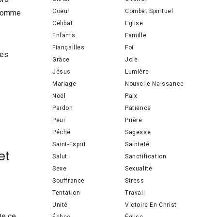
Coeur
Combat Spirituel
nhomme
Célibat
Eglise
Enfants
Famille
Fiançailles
Foi
ses
Grâce
Joie
Jésus
Lumière
Mariage
Nouvelle Naissance
Noël
Paix
Pardon
Patience
Peur
Prière
Péché
Sagesse
Saint-Esprit
Sainteté
et
Salut
Sanctification
Sexe
Sexualité
Souffrance
Stress
Tentation
Travail
Unité
Victoire En Christ
De ce
Échec
Église