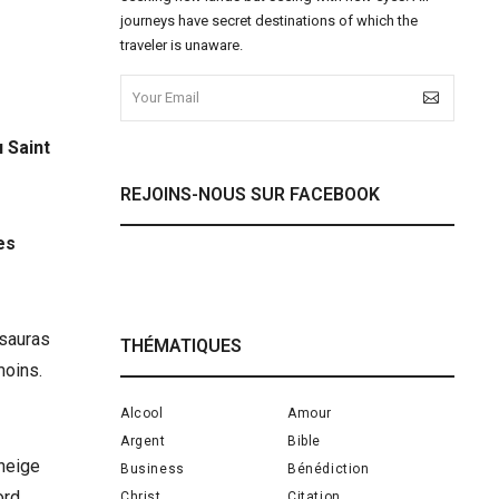
journeys have secret destinations of which the
traveler is unaware.
u Saint
REJOINS-NOUS SUR FACEBOOK
es
 sauras
THÉMATIQUES
moins.
Alcool
Amour
Argent
Bible
 neige
Business
Bénédiction
ord
Christ
Citation