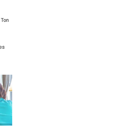
 Ton
des