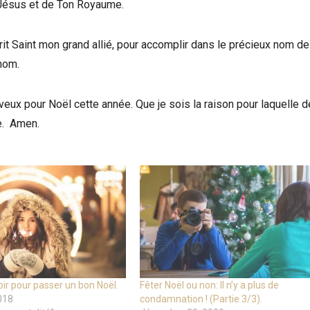
de Jésus et de Ton Royaume.
it Saint mon grand allié, pour accomplir dans le précieux nom de
 nom.
eux pour Noël cette année. Que je sois la raison pour laquelle 
e. Amen.
voir pour passer un bon Noël.
Fêter Noël ou non: Il n’y a plus de
018
condamnation ! (Partie 3/3).