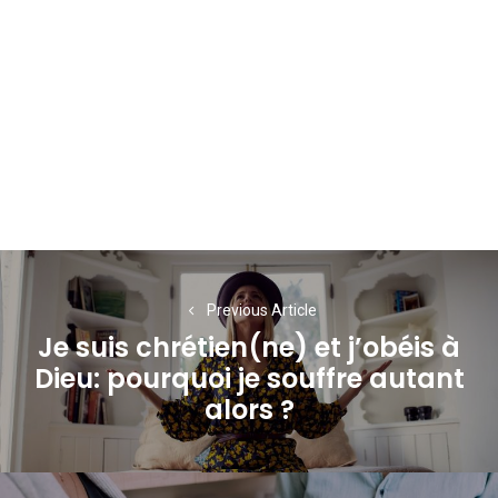
Navigation
de
Previous Article
Je suis chrétien(ne) et j’obéis à
l’article
Dieu: pourquoi je souffre autant
Previous
alors ?
post: