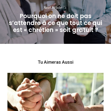
Next Article
Pourquoi on ne doit pas
s’attendre à ce que tout ce qui
Next
est « chrétien » soit gratuit ?
post:
Tu Aimeras Aussi