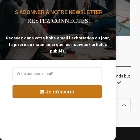
S'ABONNER À NOTRE NEWSLETTER
RESTEZ CONNECTÉS!
85
Se Préparer Au
116
Mariage
Temps Et Argent
Recevez dans votre boîte email l'exhortation du jour,
la prière du matin ainsi que les nouveaux articles
publiés.
Recevoir Notre Newsletter Chaque Matin
The real voyage of discovery consists not in seeking new lands but
seeing with new eyes. All journeys have secret destinations of
which the traveler is unaware.
Je m'inscris