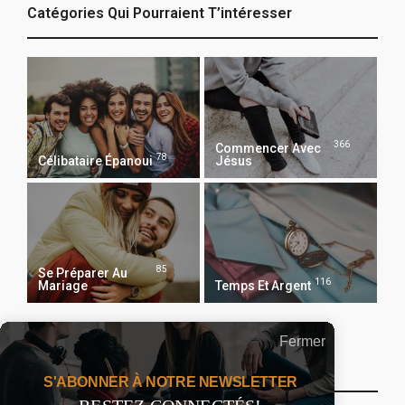
Catégories Qui Pourraient T’intéresser
366
Commencer Avec
78
Célibataire Épanoui
Jésus
85
Se Préparer Au
116
Mariage
Temps Et Argent
Fermer
Recevoir Notre Newsletter Chaque Matin
S'ABONNER À NOTRE NEWSLETTER