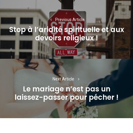
Navigation
de
Previous Article
l’article
Stop à l’aridité spirituelle et aux
Previous
devoirs religieux !
post:
Next Article
Le mariage n’est pas un
Next
laissez-passer pour pécher !
post: