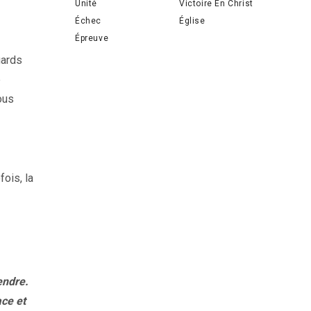
Unité
Victoire En Christ
Échec
Église
Épreuve
gards
e
ous
fois, la
endre.
ace et