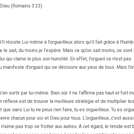
 Dieu (Romains 3:23).
’Il résiste Lui-même à l’orgueilleux alors qu’Il fait grâce à l’humb
e le sait, du moins je l’espère. Mais ce qu’on sait moins, ce sont 
lui qui clame le plus son humilité. En effet, l’orgueil ce n’est pas
ou manifeste d’orgueil qui se découvre aux yeux de tous. Mais l’or
’en sortir par lui-même. Bien sûr il ne l’affirme pas haut et fort m
n réflexe est de trouver la meilleure stratégie et de multiplier le
t que sans Lui tu ne peux rien faire, tu es orgueilleux. Tu es orgu
enre chacun pour soi et Dieu pour tous. L’orgueilleux, c’est aussi
n’aime pas trop se frotter aux autres. A cet égard, le timide est 