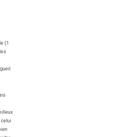
le (1
les
gueil
ais
s
eilleux
 celui
bien