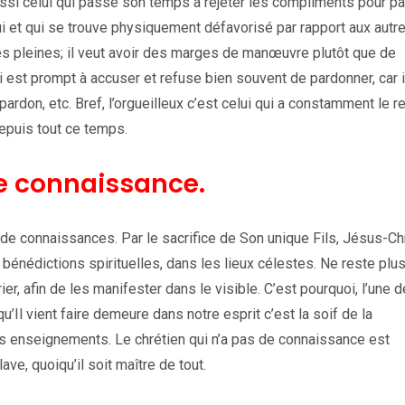
ussi celui qui passe son temps à rejeter les compliments pour pa
ui et qui se trouve physiquement défavorisé par rapport aux autre
hes pleines; il veut avoir des marges de manœuvre plutôt que de
i est prompt à accuser et refuse bien souvent de pardonner, car i
pardon, etc. Bref, l’orgueilleux c’est celui qui a constamment le r
depuis tout ce temps.
e connaissance.
 de connaissances. Par le sacrifice de Son unique Fils, Jésus-Chr
e bénédictions spirituelles, dans les lieux célestes. Ne reste plu
, afin de les manifester dans le visible. C’est pourquoi, l’une 
’Il vient faire demeure dans notre esprit c’est la soif de la
es enseignements. Le chrétien qui n’a pas de connaissance est
lave, quoiqu’il soit maître de tout.