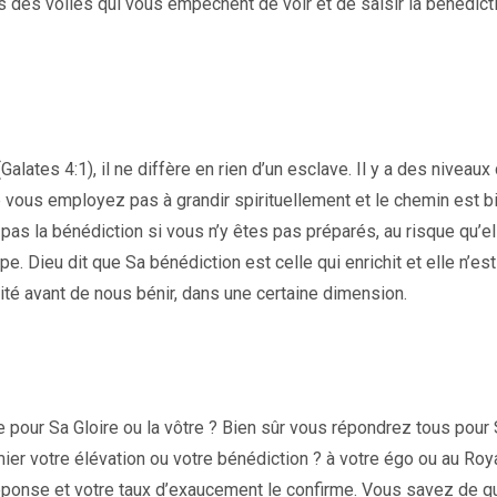
s des voiles qui vous empêchent de voir et de saisir la bénédict
Galates 4:1), il ne diffère en rien d’un esclave. Il y a des niveaux
vous employez pas à grandir spirituellement et le chemin est b
 pas la bénédiction si vous n’y êtes pas préparés, au risque qu’el
. Dieu dit que Sa bénédiction est celle qui enrichit et elle n’es
rité avant de nous bénir, dans une certaine dimension.
 pour Sa Gloire ou la vôtre ? Bien sûr vous répondrez tous pour
mier votre élévation ou votre bénédiction ? à votre égo ou au Ro
réponse et votre taux d’exaucement le confirme. Vous savez de qu