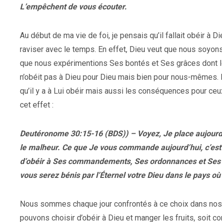
L’empêchent de vous écouter.
Au début de ma vie de foi, je pensais qu’il fallait obéir à Di
raviser avec le temps. En effet, Dieu veut que nous soyon
que nous expérimentions Ses bontés et Ses grâces dont le 
n’obéit pas à Dieu pour Dieu mais bien pour nous-mêmes.
qu’il y a à Lui obéir mais aussi les conséquences pour ceux
cet effet :
Deutéronome 30:15-16 (BDS)) – Voyez, Je place aujourd’hui
le malheur. Ce que Je vous commande aujourd’hui, c’est d’
d’obéir à Ses commandements, Ses ordonnances et Ses lo
vous serez bénis par l’Éternel votre Dieu dans le pays 
Nous sommes chaque jour confrontés à ce choix dans nos dé
pouvons choisir d’obéir à Dieu et manger les fruits, soit c