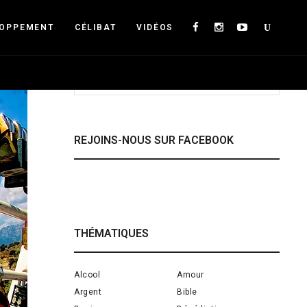
The real voyage of discovery consists not in
seeking new lands but seeing with new eyes. All
Searc
LOPPEMENT
CÉLIBAT
VIDÉOS
journeys have secret destinations of which the
traveler is unaware.
REJOINS-NOUS SUR FACEBOOK
THÉMATIQUES
Alcool
Amour
Argent
Bible