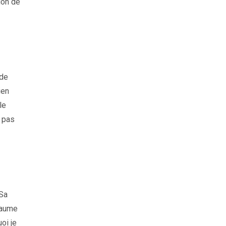
ion de
 de
ien
le
t pas
 Sa
yaume
oi je