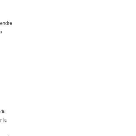
rendre
a
idu
r la