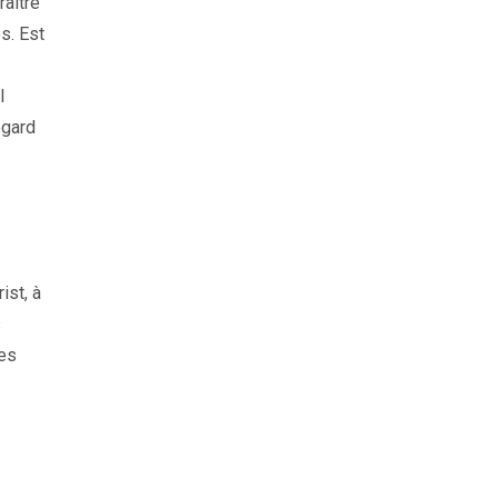
raître
s. Est
l
egard
ist, à
s
des