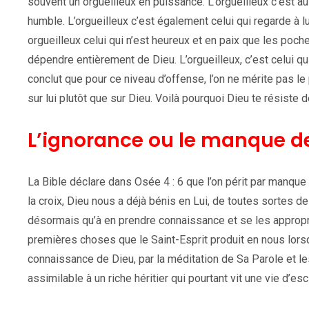
souvent un orgueilleux en puissance. L’orgueilleux c’est a
humble. L’orgueilleux c’est également celui qui regarde à l
orgueilleux celui qui n’est heureux et en paix que les poc
dépendre entièrement de Dieu. L’orgueilleux, c’est celui qu
conclut que pour ce niveau d’offense, l’on ne mérite pas le 
sur lui plutôt que sur Dieu. Voilà pourquoi Dieu te résiste 
L’ignorance ou le manque d
La Bible déclare dans Osée 4 : 6 que l’on périt par manque
la croix, Dieu nous a déjà bénis en Lui, de toutes sortes d
désormais qu’à en prendre connaissance et se les approprier
premières choses que le Saint-Esprit produit en nous lorsqu
connaissance de Dieu, par la méditation de Sa Parole et l
assimilable à un riche héritier qui pourtant vit une vie d’esc