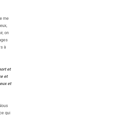
 de me
eux,
r, on
tages
rs à
ort et
ce et
eux et
 Nous
ce qui