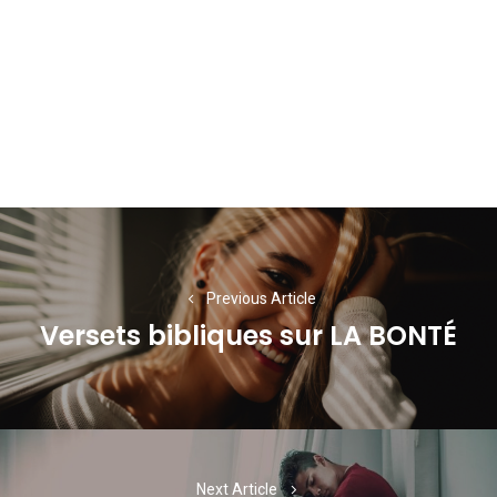
Navigation
de
l’article
Previous Article
Versets bibliques sur LA BONTÉ
Previous
post:
Next Article