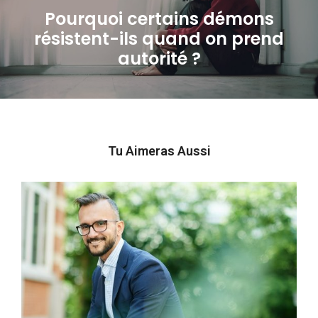
Pourquoi certains démons
résistent-ils quand on prend
Next
autorité ?
post:
Tu Aimeras Aussi