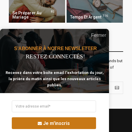
85
Se Préparer Au
116
Mariage
Temps Et Argent
Fermer
Recevoir Notre Newsletter Chaque Matin
S'ABONNER À NOTRE NEWSLETTER
RESTEZ CONNECTÉS!
The real voyage of discovery consists not in seeking new lands but
seeing with new eyes. All journeys have secret destinations of
Recevez dans votre boîte email l'exhortation du jour,
which the traveler is unaware.
la prière du matin ainsi que les nouveaux articles
publiés.
Je m'inscris