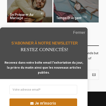
85
Se Préparer Au
116
Mariage
Temps Et Argent
Fermer
Recevoir Notre Newsletter Chaque Matin
S'ABONNER À NOTRE NEWSLETTER
RESTEZ CONNECTÉS!
The real voyage of discovery consists not in seeking new lands but
seeing with new eyes. All journeys have secret destinations of
Recevez dans votre boîte email l'exhortation du jour,
which the traveler is unaware.
la prière du matin ainsi que les nouveaux articles
publiés.
Je m'inscris