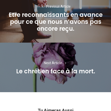
de
Previous Article
Etre reconnaissants en avance
l’article
pour ce que nous n’avons pas
Previous
encore reçu.
post:
Next Article
Le chrétien face à la mort.
Next
post:
Tu Aimeras Aussi