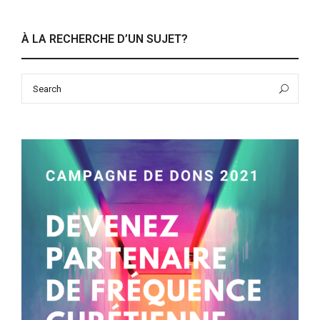
À LA RECHERCHE D’UN SUJET?
Search
Sea
for: