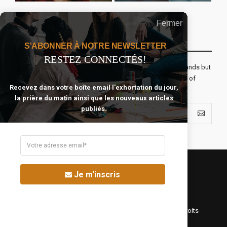
Fermer
Recevoir Notre Newsletter Chaque Matin
S'ABONNER À NOTRE NEWSLETTER
RESTEZ CONNECTÉS!
The real voyage of discovery consists not in seeking new lands but
seeing with new eyes. All journeys have secret destinations of
Recevez dans votre boîte email l'exhortation du jour,
which the traveler is unaware.
la prière du matin ainsi que les nouveaux articles
publiés.
Je m'inscris
©Fréquence Chrétienne Production 2016-2025. Tous droits
réservés.