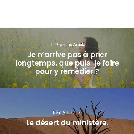
Navigation
de
Previous Article
Je n’arrive pas à prier
l’article
longtemps, que puis-je faire
Previous
pour y remédier ?
post:
Next Article
Le désert du ministère.
Next
post: