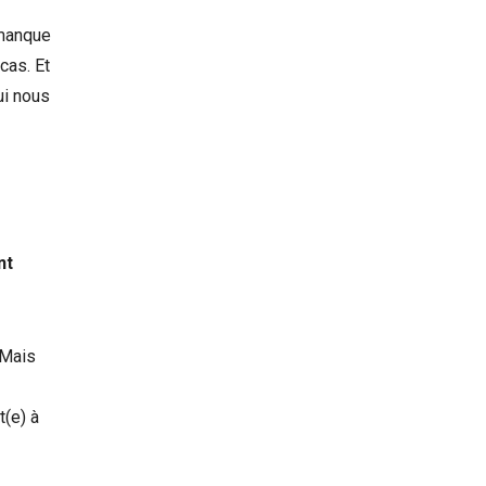
 manque
cas. Et
ui nous
nt
 Mais
t(e) à