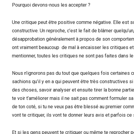
Pourquoi devons-nous les accepter ?
Une critique peut être positive comme négative. Elle est 
constructive. Un reproche, c’est le fait de blâmer quelqu’
désapprobation généralement à propos de son comportement
ont vraiment beaucoup de mal à encaisser les critiques et
mentionner, toutes les critiques ne sont pas faites dans l
Nous n’ignorons pas du tout que quelques fois certaines cri
sachions qu’il y en a qui peuvent être très constructives si
des choses, savoir analyser et ensuite tirer la bonne partie
te voir t’améliorer mais il ne sait pas comment formuler sa 
de ton coté, si tu ne veux pas être blessé au premier comme
vont te critiquer, ils vont te donner leurs avis et parfois 
Et si les gens peuvent te critiquer ou même te reprocher pou