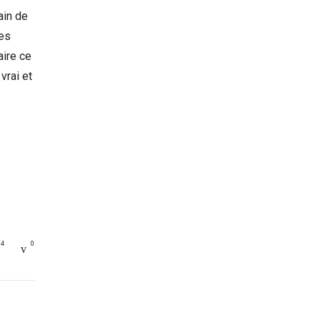
ain de
les
aire ce
vrai et
4
0