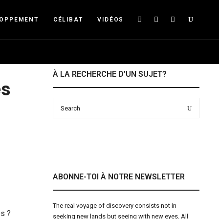
Searc
LOPPEMENT
CÉLIBAT
VIDÉOS
À LA RECHERCHE D’UN SUJET?
es
Search
Search
for:
ABONNE-TOI À NOTRE NEWSLETTER
The real voyage of discovery consists not in
es ?
seeking new lands but seeing with new eyes. All