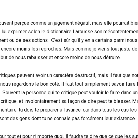
souvent perçue comme un jugement négatif, mais elle pourrait bie
un, lui exprimer selon le dictionnaire Larousse son mécontentemen
 ou de ses actions. C’est sûr qu’il y en a certains parmi nous
 encore moins les reproches. Mais comme je viens tout juste de
e but de nous rabaisser et encore moins de nous détruire.
tiques peuvent avoir un caractère destructif, mais il faut que n
 nous regardons le bon côté. Il faut tout simplement savoir faire l
. Souvent la personne qui te critique peut vouloir le faire dans un
critique, et involontairement sa façon de dire peut te blesser. Ma
ntaire, tu dois te préparer à l’avance; car dans tous les cas le
ce sont des gens dont tu ne connais pas forcément leur existence.
r tout et pour n’importe quoi, il faudra te dire que ce que les au