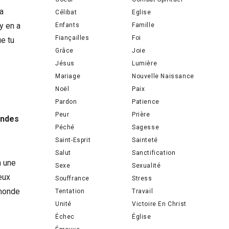
la
Célibat
Eglise
y en a
Enfants
Famille
Fiançailles
Foi
ue tu
Grâce
Joie
Jésus
Lumière
Mariage
Nouvelle Naissance
Noël
Paix
Pardon
Patience
Peur
Prière
andes
Péché
Sagesse
Saint-Esprit
Sainteté
Salut
Sanctification
a une
Sexe
Sexualité
eux
Souffrance
Stress
 monde
Tentation
Travail
Unité
Victoire En Christ
Échec
Église