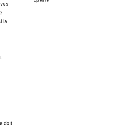
Épreuve
uves
e
i la
.
e doit