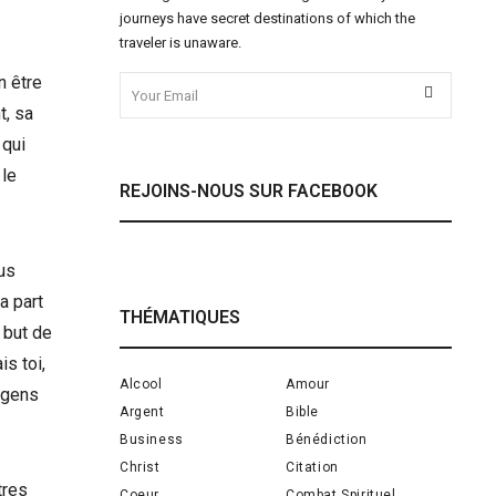
journeys have secret destinations of which the
traveler is unaware.
n être
t, sa
 qui
 le
REJOINS-NOUS SUR FACEBOOK
ous
a part
THÉMATIQUES
 but de
is toi,
Alcool
Amour
s gens
Argent
Bible
Business
Bénédiction
Christ
Citation
tres
Coeur
Combat Spirituel