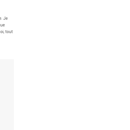
e. Je
que
oi, tout