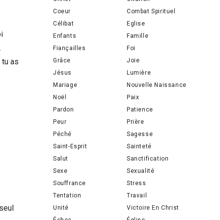
Coeur
Combat Spirituel
Célibat
Eglise
i
Enfants
Famille
.
Fiançailles
Foi
Grâce
Joie
 tu as
Jésus
Lumière
Mariage
Nouvelle Naissance
Noël
Paix
Pardon
Patience
Peur
Prière
Péché
Sagesse
Saint-Esprit
Sainteté
Salut
Sanctification
Sexe
Sexualité
Souffrance
Stress
Tentation
Travail
 seul
Unité
Victoire En Christ
Échec
Église