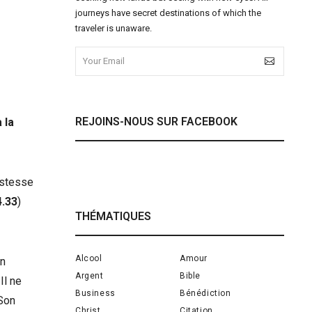
journeys have secret destinations of which the
traveler is unaware.
REJOINS-NOUS SUR FACEBOOK
 la
istesse
4.33
)
THÉMATIQUES
Alcool
Amour
on
Argent
Bible
Il ne
Business
Bénédiction
 Son
Christ
Citation