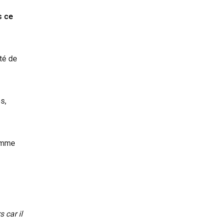
s ce
nté de
s,
comme
 car il