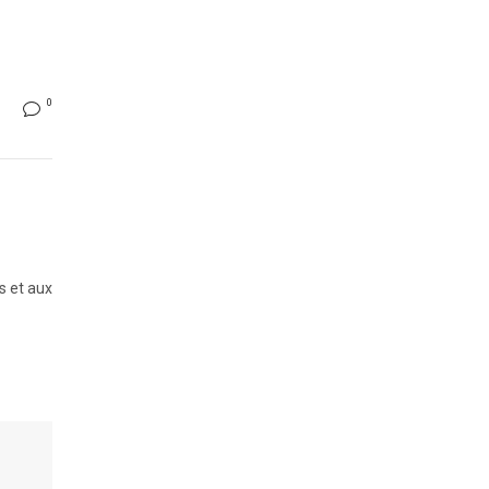
0
s et aux