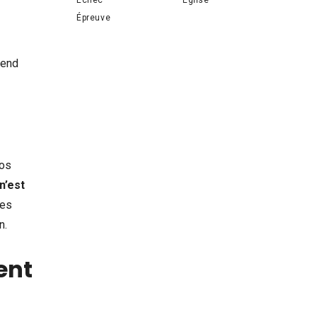
Épreuve
rend
nos
n’est
mes
n.
ent