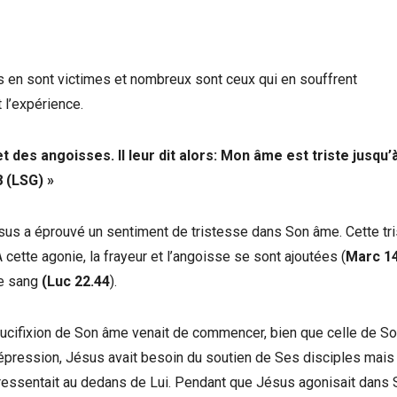
s en sont victimes et nombreux sont ceux qui en souffrent
 l’expérience.
 des angoisses. Il leur dit alors: Mon âme est triste jusqu’à
8 (LSG) »
 Jésus a éprouvé un sentiment de tristesse dans Son âme. Cette tr
 cette agonie, la frayeur et l’angoisse se sont ajoutées (
Marc 1
de sang
(Luc 22.44
).
ucifixion de Son âme venait de commencer, bien que celle de S
 dépression, Jésus avait besoin du soutien de Ses disciples mais 
Il ressentait au dedans de Lui. Pendant que Jésus agonisait dans