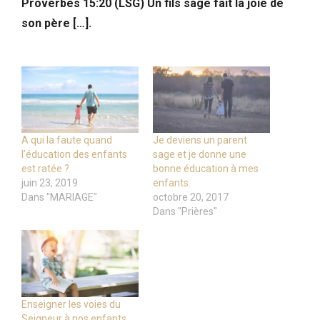
Proverbes 15:20 (LSG) Un fils sage fait la joie de
son père […].
A qui la faute quand
Je deviens un parent
l’éducation des enfants
sage et je donne une
est ratée ?
bonne éducation à mes
juin 23, 2019
enfants.
Dans "MARIAGE"
octobre 20, 2017
Dans "Prières"
Enseigner les voies du
Seigneur à nos enfants,