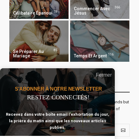
366
Commencer Avec
78
Célibataire Épanoui
Jésus
85
Se Préparer Au
116
Mariage
Temps Et Argent
Fermer
Recevoir Notre Newsletter Chaque Matin
S'ABONNER À NOTRE NEWSLETTER
RESTEZ CONNECTÉS!
The real voyage of discovery consists not in seeking new lands but
seeing with new eyes. All journeys have secret destinations of
Recevez dans votre boîte email l'exhortation du jour,
which the traveler is unaware.
la prière du matin ainsi que les nouveaux articles
publiés.