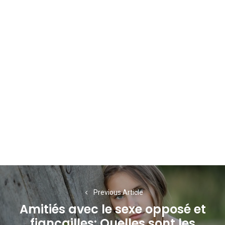
Navigation
de
Previous Article
Amitiés avec le sexe opposé et
l’article
fiançailles: Quelles sont les
Previous