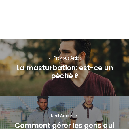
Navigation
de
Previous Article
l’article
La masturbation: est-ce un
Previous
péché ?
post:
Next Article
Comment gérer les gens qui
Next