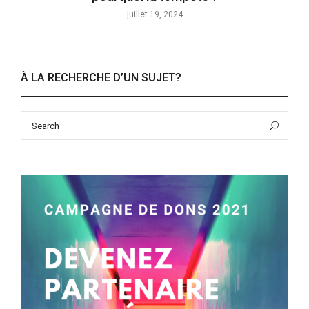
juillet 19, 2024
À LA RECHERCHE D’UN SUJET?
Search
Sea
for: