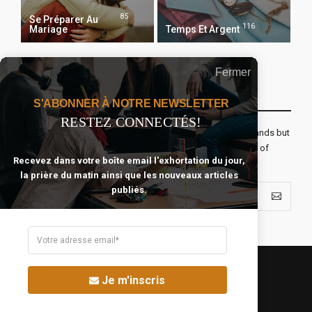
85
Se Préparer Au
116
Mariage
Temps Et Argent
Fermer
Recevoir Notre Newsletter Chaque Matin
S'ABONNER À NOTRE NEWSLETTER
RESTEZ CONNECTÉS!
The real voyage of discovery consists not in seeking new lands but
seeing with new eyes. All journeys have secret destinations of
Recevez dans votre boîte email l'exhortation du jour,
which the traveler is unaware.
la prière du matin ainsi que les nouveaux articles
publiés.
Je m'inscris