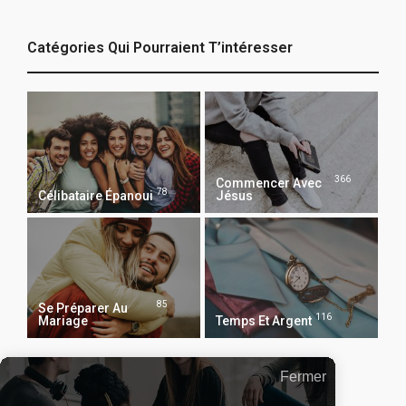
Catégories Qui Pourraient T’intéresser
366
Commencer Avec
78
Célibataire Épanoui
Jésus
85
Se Préparer Au
116
Mariage
Temps Et Argent
Fermer
Recevoir Notre Newsletter Chaque Matin