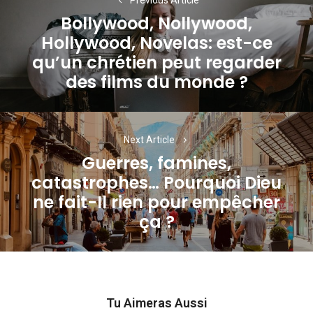
de
Bollywood, Nollywood,
l’article
Hollywood, Novelas: est-ce
Previous
qu’un chrétien peut regarder
post:
des films du monde ?
Next Article
Guerres, famines,
catastrophes… Pourquoi Dieu
Next
ne fait-Il rien pour empêcher
post:
ça ?
Tu Aimeras Aussi