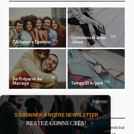
366
Commencer Avec
78
Célibataire Épanoui
Jésus
85
Se Préparer Au
116
Mariage
Temps Et Argent
Fermer
Recevoir Notre Newsletter Chaque Matin
S'ABONNER À NOTRE NEWSLETTER
RESTEZ CONNECTÉS!
The real voyage of discovery consists not in seeking new lands but