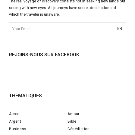
The real voyage of discovery consists not in seeking new lands but
seeing with new eyes. All journeys have secret destinations of
which the traveler is unaware.
REJOINS-NOUS SUR FACEBOOK
THÉMATIQUES
Alcool
Amour
Argent
Bible
Business
Bénédiction