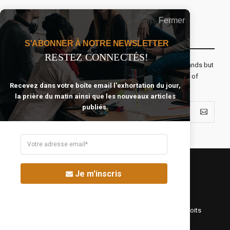
Fermer
Recevoir Notre Newsletter Chaque Matin
S'ABONNER À NOTRE NEWSLETTER
RESTEZ CONNECTÉS!
The real voyage of discovery consists not in seeking new lands but
seeing with new eyes. All journeys have secret destinations of
Recevez dans votre boîte email l'exhortation du jour,
which the traveler is unaware.
la prière du matin ainsi que les nouveaux articles
publiés.
Je m'inscris
©Fréquence Chrétienne Production 2016-2025. Tous droits
réservés.