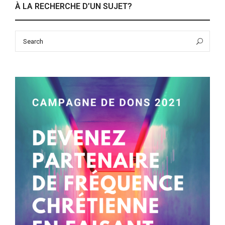
À LA RECHERCHE D’UN SUJET?
Search
Sea
for: