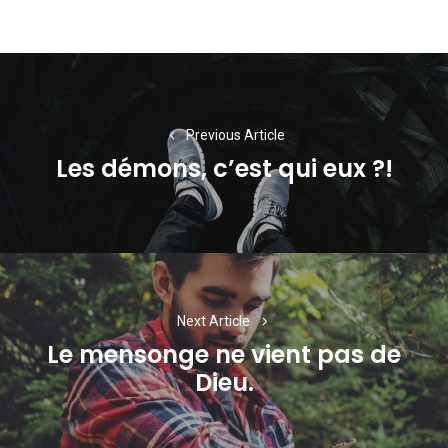
Navigation
de
l’article
Previous Article
Les démons, c’est qui eux ?!
Previous
post:
Next Article
Le mensonge ne vient pas de
Next
Dieu.
post: