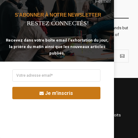
Fermer
Recevoir Notre Newsletter Chaque Matin
S'ABONNER À NOTRE NEWSLETTER
RESTEZ CONNECTÉS!
The real voyage of discovery consists not in seeking new lands but
seeing with new eyes. All journeys have secret destinations of
Recevez dans votre boîte email l'exhortation du jour,
which the traveler is unaware.
la prière du matin ainsi que les nouveaux articles
publiés.
Je m'inscris
©Fréquence Chrétienne Production 2016-2025. Tous droits
réservés.