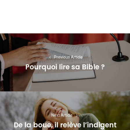
Navigation
de
l’article
Previous Article
Pourquoi lire sa Bible ?
Previous
post:
Next Article
De la boue, il relève l’indigent
Next