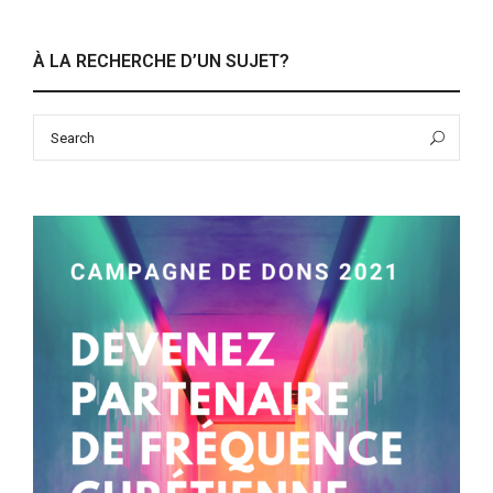
À LA RECHERCHE D’UN SUJET?
Search
Sea
for: