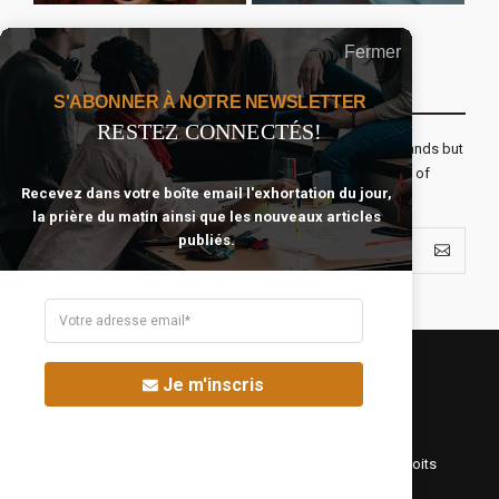
Fermer
Recevoir Notre Newsletter Chaque Matin
S'ABONNER À NOTRE NEWSLETTER
RESTEZ CONNECTÉS!
The real voyage of discovery consists not in seeking new lands but
seeing with new eyes. All journeys have secret destinations of
Recevez dans votre boîte email l'exhortation du jour,
which the traveler is unaware.
la prière du matin ainsi que les nouveaux articles
publiés.
Je m'inscris
©Fréquence Chrétienne Production 2016-2025. Tous droits
réservés.