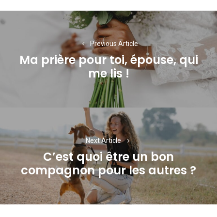
Navigation
de
Previous Article
l’article
Ma prière pour toi, épouse, qui
Previous
me lis !
post:
Next Article
C’est quoi être un bon
Next
compagnon pour les autres ?
post: