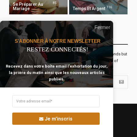
85
Se Préparer Au
116
Mariage
Temps Et Argent
Fermer
Recevoir Notre Newsletter Chaque Matin
S'ABONNER À NOTRE NEWSLETTER
RESTEZ CONNECTÉS!
The real voyage of discovery consists not in seeking new lands but
seeing with new eyes. All journeys have secret destinations of
Recevez dans votre boîte email l'exhortation du jour,
which the traveler is unaware.
la prière du matin ainsi que les nouveaux articles
publiés.
Je m'inscris