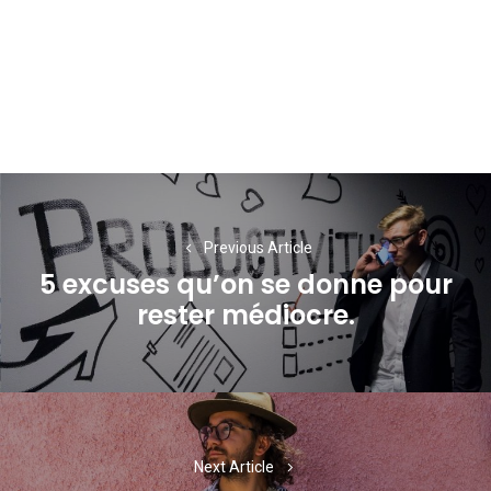
Navigation
de
Previous Article
l’article
5 excuses qu’on se donne pour
Previous
rester médiocre.
post:
Next Article