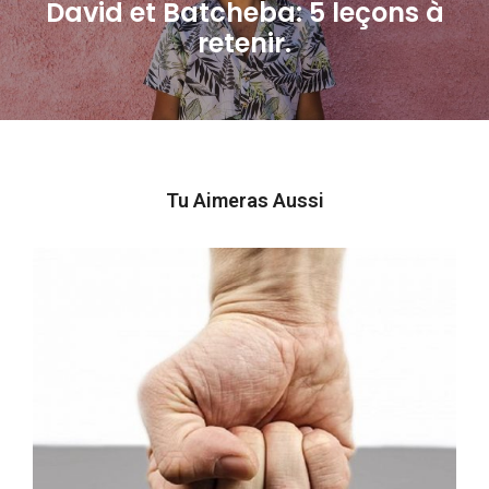
David et Batcheba: 5 leçons à
Next
retenir.
post:
Tu Aimeras Aussi