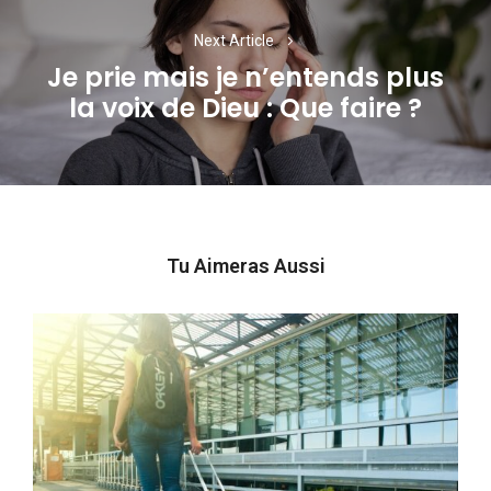
Next Article
Je prie mais je n’entends plus
Next
la voix de Dieu : Que faire ?
post:
Tu Aimeras Aussi