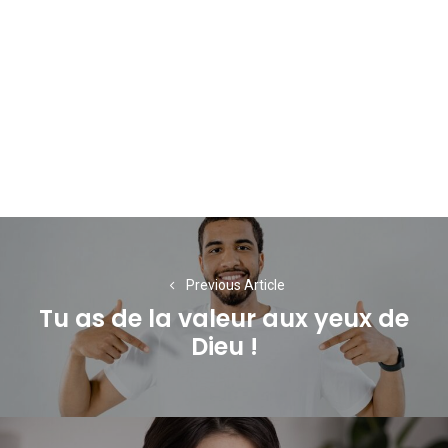
Navigation
de
Previous Article
l’article
Tu as de la valeur aux yeux de
Previous
Dieu !
post: