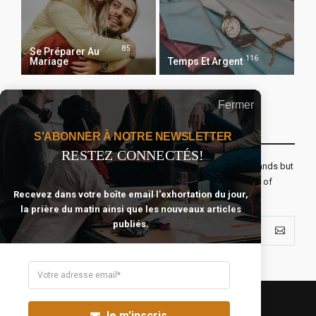
85
Se Préparer Au
116
Mariage
Temps Et Argent
Fermer
Recevoir Notre Newsletter Chaque Matin
S'ABONNER À NOTRE NEWSLETTER
RESTEZ CONNECTÉS!
The real voyage of discovery consists not in seeking new lands but
seeing with new eyes. All journeys have secret destinations of
Recevez dans votre boîte email l'exhortation du jour,
which the traveler is unaware.
la prière du matin ainsi que les nouveaux articles
publiés.
Je m'inscris