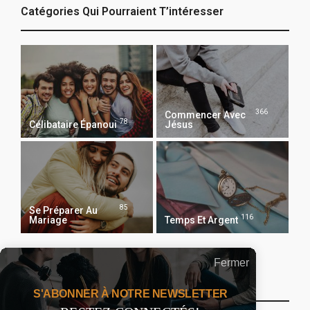
Catégories Qui Pourraient T’intéresser
366
Commencer Avec
78
Célibataire Épanoui
Jésus
85
Se Préparer Au
116
Mariage
Temps Et Argent
Fermer
Recevoir Notre Newsletter Chaque Matin
S'ABONNER À NOTRE NEWSLETTER