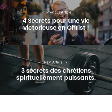
de
Previous Article
l’article
4 Secrets pour une vie
Previous
victorieuse en Christ !
post:
Next Article
3 secrets des chrétiens
Next
spirituellement puissants.
post: