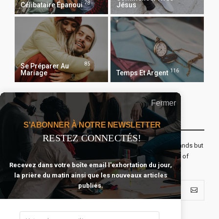
78
Célibataire Épanoui
Jésus
85
Se Préparer Au
116
Mariage
Temps Et Argent
Fermer
Recevoir Notre Newsletter Chaque Matin
S'ABONNER À NOTRE NEWSLETTER
RESTEZ CONNECTÉS!
The real voyage of discovery consists not in seeking new lands but
seeing with new eyes. All journeys have secret destinations of
Recevez dans votre boîte email l'exhortation du jour,
which the traveler is unaware.
la prière du matin ainsi que les nouveaux articles
publiés.