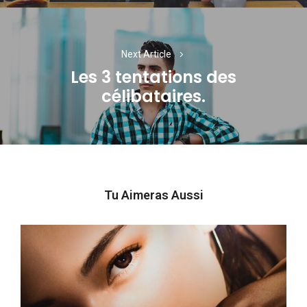
Next Article
Les 3 tentations des
Next
célibataires.
post:
Tu Aimeras Aussi