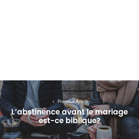
Navigation
de
Previous Article
l’article
L’abstinence avant le mariage
Previous
est-ce biblique?
post: