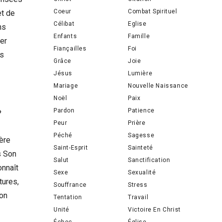
Coeur
Combat Spirituel
et de
Célibat
Eglise
ns
Enfants
Famille
er
Fiançailles
Foi
us
Grâce
Joie
Jésus
Lumière
Mariage
Nouvelle Naissance
Noël
Paix
»
Pardon
Patience
Peur
Prière
Péché
Sagesse
ère
Saint-Esprit
Sainteté
s Son
Salut
Sanctification
onnaît
Sexe
Sexualité
tures,
Souffrance
Stress
ion
Tentation
Travail
Unité
Victoire En Christ
Échec
Église