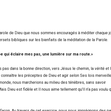
arole de Dieu que nous sommes encouragés à méditer chaque jo
rsets bibliques sur les bienfaits de la méditation de la Parole.
pe qui éclaire mes pas, une lumière sur ma route.»
 pas dans la bonne direction, vers Jésus le chemin, la vérité et l
 connaître les préceptes de Dieu et agir selon Ses lois merveill
monde, nous marcherions au milieu des ténèbres, sans savoir
ais Dieu est fidèle et Il nous aime tellement qu’Il n’a pas voulu 
e façon. Au travers de cet exercice, nous nous imprégnons des 