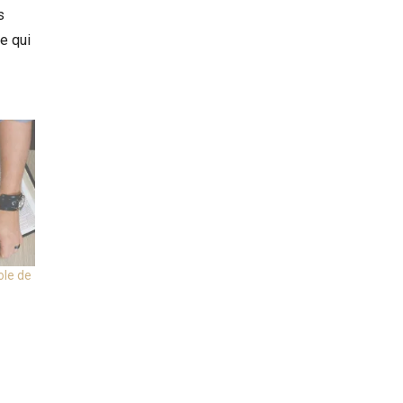
s
e qui
ole de