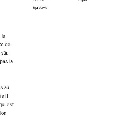
Épreuve
 la
ite de
sûr,
 pas la
es au
s Il
qui est
lon