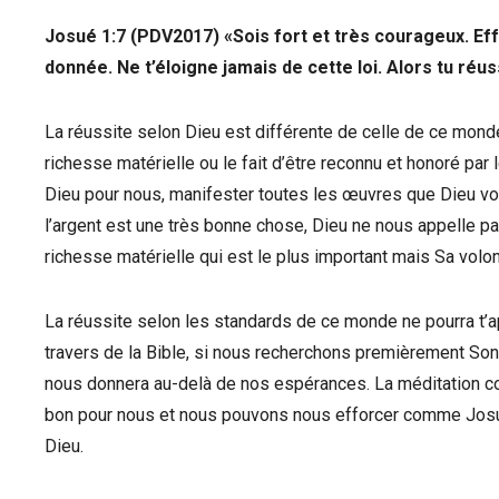
‭‭Josué‬ ‭1:7‬ (‭PDV2017‬‬)
«Sois fort et très courageux. Eff
donnée. Ne t’éloigne jamais de cette loi. Alors tu réus
La réussite selon Dieu est différente de celle de ce monde
richesse matérielle ou le fait d’être reconnu et honoré par 
Dieu pour nous, manifester toutes les œuvres que Dieu voul
l’argent est une très bonne chose, Dieu ne nous appelle pa
richesse matérielle qui est le plus important mais Sa volont
La réussite selon les standards de ce monde ne pourra t’ap
travers de la Bible, si nous recherchons premièrement Son
nous donnera au-delà de nos espérances. La méditation con
bon pour nous et nous pouvons nous efforcer comme Josué 
Dieu.