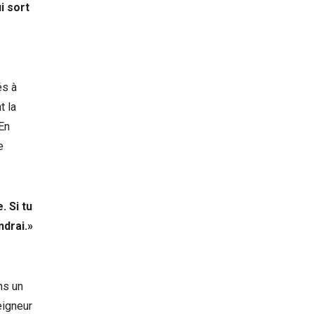
i sort
és à
t la
En
e
. Si tu
ndrai.»
ns un
eigneur