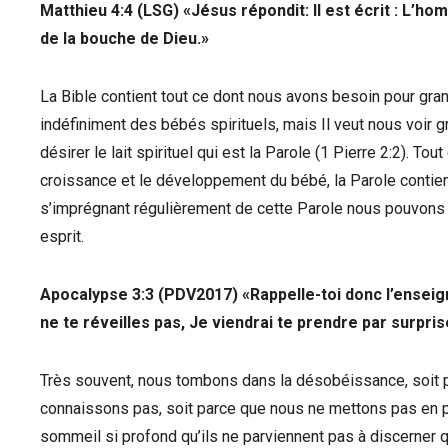
‭‭Matthieu‬ ‭4:4‬ (‭LSG‬‬) «Jésus répondit: Il est écrit :
de la bouche de Dieu.»
La Bible contient tout ce dont nous avons besoin pour gran
indéfiniment des bébés spirituels, mais Il veut nous voir
désirer le lait spirituel qui est la Parole (1 Pierre 2:2). T
croissance et le développement du bébé, la Parole contien
s’imprégnant régulièrement de cette Parole nous pouvons go
esprit.
‭‭Apocalypse‬ ‭3:3‬ (‭PDV2017‬‬)
«Rappelle-toi donc l’enseig
ne te réveilles pas, Je viendrai te prendre par surpr
Très souvent, nous tombons dans la désobéissance, soit pa
connaissons pas, soit parce que nous ne mettons pas en 
sommeil si profond qu’ils ne parviennent pas à discerner 