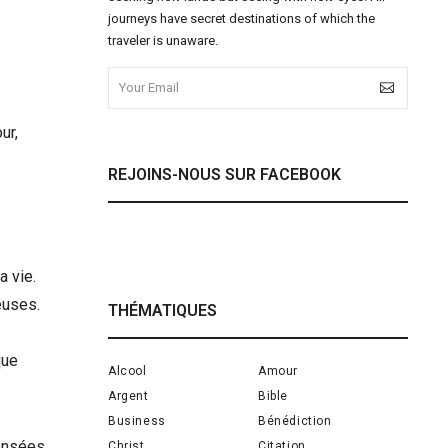
journeys have secret destinations of which the
traveler is unaware.
ur,
REJOINS-NOUS SUR FACEBOOK
a vie.
euses.
THÉMATIQUES
que
Alcool
Amour
Argent
Bible
Business
Bénédiction
pensées
Christ
Citation