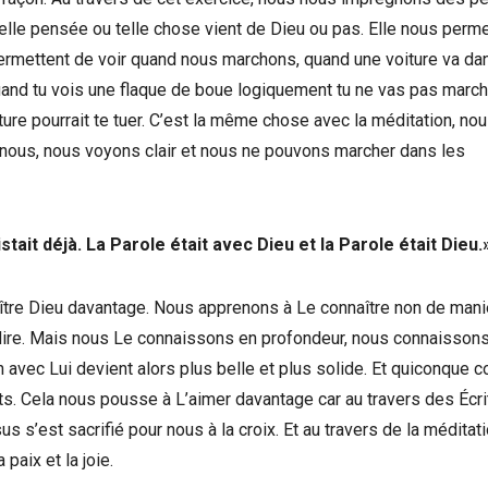
elle pensée ou telle chose vient de Dieu ou pas. Elle nous perm
 permettent de voir quand nous marchons, quand une voiture va da
quand tu vois une flaque de boue logiquement tu ne vas pas march
oiture pourrait te tuer. C’est la même chose avec la méditation, no
nous, nous voyons clair et nous ne pouvons marcher dans les
tait déjà. La Parole était avec Dieu et la Parole était Dieu.
ître Dieu davantage. Nous apprenons à Le connaître non de mani
s dire. Mais nous Le connaissons en profondeur, nous connaisson
on avec Lui devient alors plus belle et plus solide. Et quiconque c
ts. Cela nous pousse à L’aimer davantage car au travers des Écri
 s’est sacrifié pour nous à la croix. Et au travers de la méditat
paix et la joie.