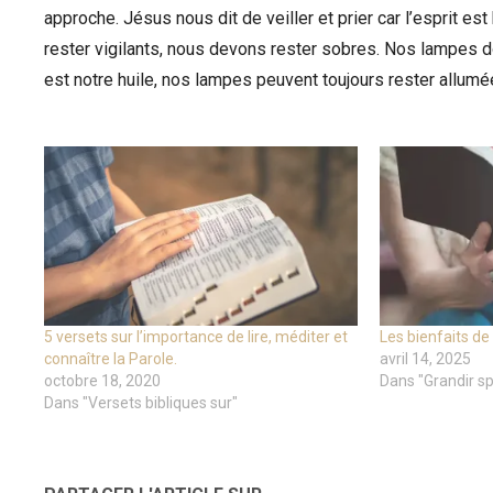
approche. Jésus nous dit de veiller et prier car l’esprit es
rester vigilants, nous devons rester sobres. Nos lampes do
est notre huile, nos lampes peuvent toujours rester allumé
5 versets sur l’importance de lire, méditer et
Les bienfaits de
connaître la Parole.
avril 14, 2025
octobre 18, 2020
Dans "Grandir sp
Dans "Versets bibliques sur"