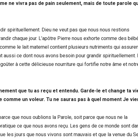
 L’homme ne vivra pas de pain seulement, mais de toute parole qu
dir spirituellement. Dieu ne veut pas que nous nous restions
 grandir chaque jour. L’apôtre Pierre nous exhorte comme des béb
out comme le lait maternel contient plusieurs nutriments qui assuren
t aussi ce dont nous avons besoin pour grandir spirituellement. 
ûter à cette délicieuse nourriture qui fortifie notre âme et notr
nement que tu as reçu et entendu. Garde-le et change ta vie
ise comme un voleur. Tu ne sauras pas à quel moment Je vie
rce que nous oublions la Parole, soit parce que nous ne la
pratique ce que nous avons reçu. Les gens de ce monde sont da
que les jours que nous vivons sont mauvais et que la venue du S