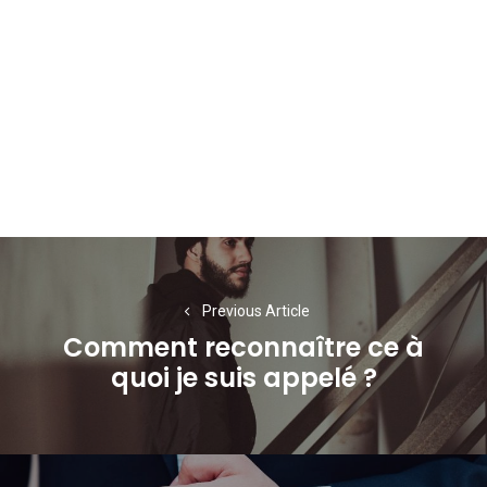
Navigation
de
Previous Article
l’article
Comment reconnaître ce à
Previous
quoi je suis appelé ?
post: