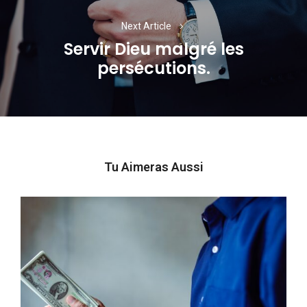
Next Article
Servir Dieu malgré les
Next
persécutions.
post:
Tu Aimeras Aussi