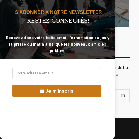
S'ABONNER À NOTRE NEWSLETTER
85
Se Préparer Au
RESTEZ CONNECTÉS!
116
Mariage
Temps Et Argent
Recevez dans votre boîte email l'exhortation du jour,
la prière du matin ainsi que les nouveaux articles
Recevoir Notre Newsletter Chaque Matin
publiés.
The real voyage of discovery consists not in seeking new lands but
seeing with new eyes. All journeys have secret destinations of
which the traveler is unaware.
Je m'inscris