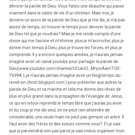
dévorer la parole de Dieu. Vous faites une ébauche qui passe
vraiment dans le cadre de vie d’un chrétien. Mais moi, je
deviens un accro de la parole de Dieu que je me dis, je n’ai pas
assez de temps, où trouver le temps pour devorer la parole
de Dieu tel que je voudrais? Mais je me rends compte d’une
chose qui me fascine et m’étonne, plus je m’accroche, plus je
donne mon temps à Dieu, plus je trouve les forces, et plus je
comprends. Il y a encore quelques années, je n’aurais jamais
imaginé avoir un canal youtube pour partager la parole de
Dieu(www.youtube.com/channel/UCukvO_MryorAamTO0-
Y699A ), je n’aurais jamais imaginé avoir un blog(temps-du-
reveil-en-christ.blogspot.com ) pour présenter aux autres la
parole de Dieu et ca marche et cela me donne des rêves de
plus en plus grand dans la propagtion de l’évangile de Jesus,
ce qui en retour reprends le temps libre que j’aurais pu avoir
et du coup je me dis seul, on ne peut rien atteindre de
considerable, une seule main ne peut pas grimper un arbre. Il
faut avoir des frères et des soeurs comme vous?. Et je sais
que je parviendrai non pas parce je sais mieux organiser mon