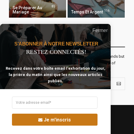
85
Se Préparer Au
116
Mariage
Temps Et Argent
Fermer
Recevoir Notre Newsletter Chaque Matin
S'ABONNER À NOTRE NEWSLETTER
RESTEZ CONNECTÉS!
The real voyage of discovery consists not in seeking new lands but
seeing with new eyes. All journeys have secret destinations of
Recevez dans votre boîte email l'exhortation du jour,
which the traveler is unaware.
la prière du matin ainsi que les nouveaux articles
publiés.
Je m'inscris