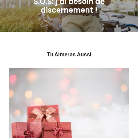
S.O.S: j’ai besoin de
Next
discernement !
post:
Tu Aimeras Aussi