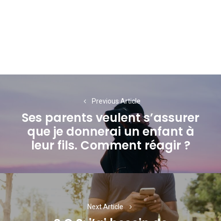
Navigation
de
Previous Article
Ses parents veulent s’assurer
l’article
que je donnerai un enfant à
Previous
leur fils. Comment réagir ?
post:
Next Article