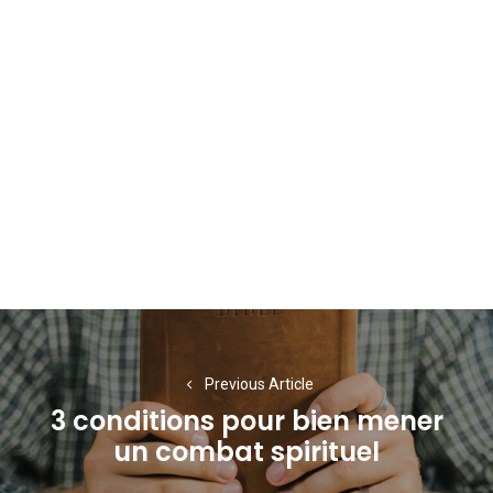
Navigation
de
Previous Article
l’article
3 conditions pour bien mener
Previous
un combat spirituel
post: