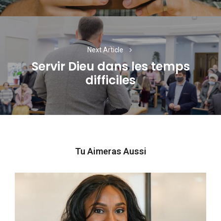
Next Article
Servir Dieu dans les temps
Next
difficiles
post:
Tu Aimeras Aussi