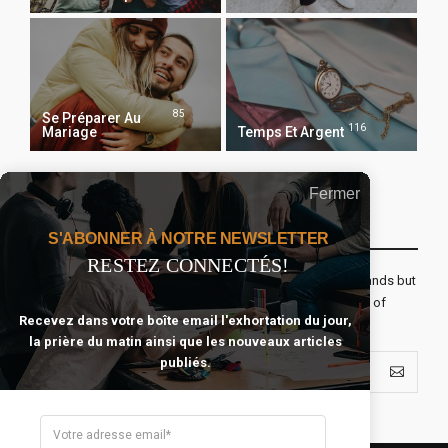
85
Se Préparer Au
116
Mariage
Temps Et Argent
Fermer
Recevoir Notre Newsletter Chaque Matin
S'ABONNER À NOTRE NEWSLETTER
RESTEZ CONNECTÉS!
The real voyage of discovery consists not in seeking new lands but
seeing with new eyes. All journeys have secret destinations of
Recevez dans votre boîte email l'exhortation du jour,
which the traveler is unaware.
la prière du matin ainsi que les nouveaux articles
publiés.