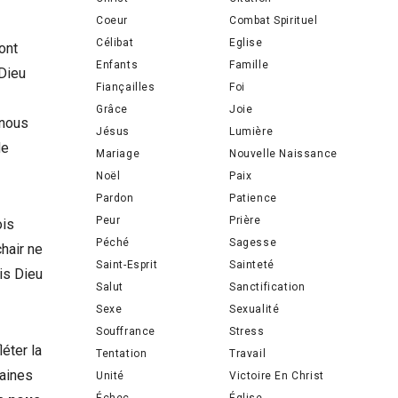
Coeur
Combat Spirituel
Célibat
Eglise
 ont
Enfants
Famille
 Dieu
Fiançailles
Foi
Grâce
Joie
 nous
Jésus
Lumière
de
Mariage
Nouvelle Naissance
Noël
Paix
Pardon
Patience
Peur
Prière
ois
Péché
Sagesse
chair ne
Saint-Esprit
Sainteté
ais Dieu
Salut
Sanctification
Sexe
Sexualité
Souffrance
Stress
éter la
Tentation
Travail
taines
Unité
Victoire En Christ
Échec
Église