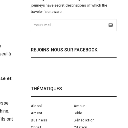
journeys have secret destinations of which the
traveler is unaware.
a
REJOINS-NOUS SUR FACEBOOK
seul à
sse et
THÉMATIQUES
resse
Alcool
Amour
hine.
Argent
Bible
ils ont
Business
Bénédiction
Christ
Citation