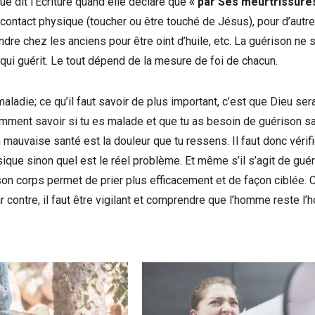
e dit l’Ecriture quand elle déclare que
« par Ses meurtrissure
un contact physique (toucher ou être touché de Jésus), pour d’autr
rendre chez les anciens pour être oint d’huile, etc. La guérison ne 
qui guérit. Le tout dépend de la mesure de foi de chacun.
ladie; ce qu’il faut savoir de plus important, c’est que Dieu ser
 Comment savoir si tu es malade et que tu as besoin de guérison s
en mauvaise santé est la douleur que tu ressens. Il faut donc vérif
ysique sinon quel est le réel problème. Et même s’il s’agit de guér
 son corps permet de prier plus efficacement et de façon ciblée. 
 contre, il faut être vigilant et comprendre que l’homme reste l