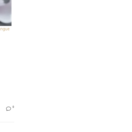
langue
0