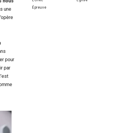
s nous
Épreuve
es une
s’opère
a
ans
ier pour
ir par
C’est
’homme