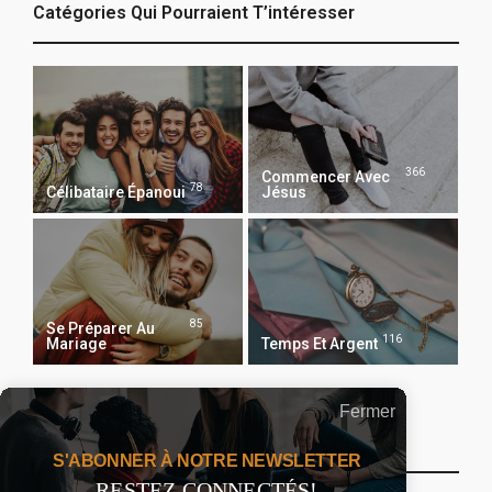
Catégories Qui Pourraient T’intéresser
366
Commencer Avec
78
Célibataire Épanoui
Jésus
85
Se Préparer Au
116
Mariage
Temps Et Argent
Fermer
Recevoir Notre Newsletter Chaque Matin
S'ABONNER À NOTRE NEWSLETTER
RESTEZ CONNECTÉS!