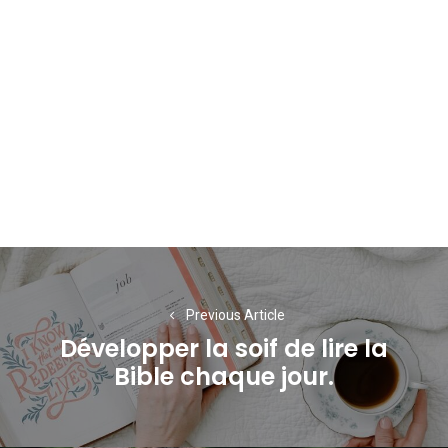
Navigation
de
Previous Article
l’article
Développer la soif de lire la
Previous
Bible chaque jour.
post: