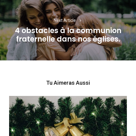
Next Article
4 obstacles à la communion
Next
fraternelle dans nos églises.
post:
Tu Aimeras Aussi