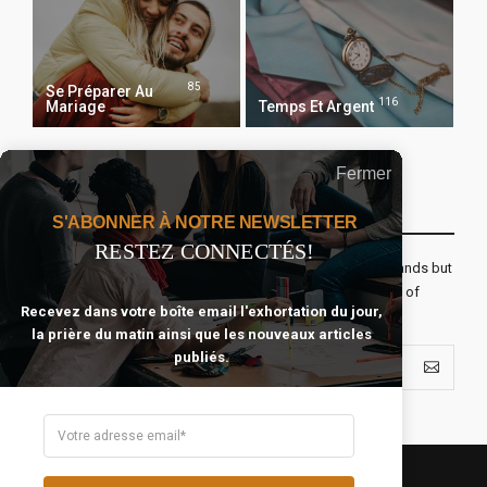
85
Se Préparer Au
116
Mariage
Temps Et Argent
Fermer
Recevoir Notre Newsletter Chaque Matin
S'ABONNER À NOTRE NEWSLETTER
RESTEZ CONNECTÉS!
The real voyage of discovery consists not in seeking new lands but
seeing with new eyes. All journeys have secret destinations of
Recevez dans votre boîte email l'exhortation du jour,
which the traveler is unaware.
la prière du matin ainsi que les nouveaux articles
publiés.