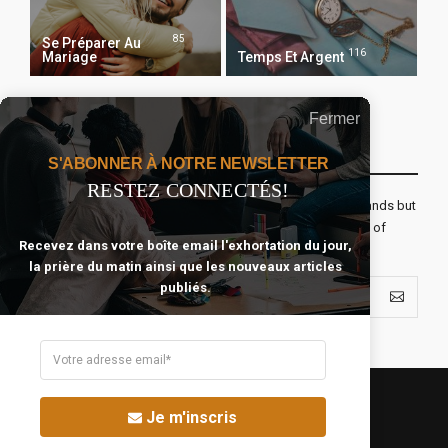
85
Se Préparer Au
116
Mariage
Temps Et Argent
Fermer
Recevoir Notre Newsletter Chaque Matin
S'ABONNER À NOTRE NEWSLETTER
RESTEZ CONNECTÉS!
The real voyage of discovery consists not in seeking new lands but
seeing with new eyes. All journeys have secret destinations of
Recevez dans votre boîte email l'exhortation du jour,
which the traveler is unaware.
la prière du matin ainsi que les nouveaux articles
publiés.
Je m'inscris