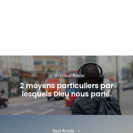
Navigation
de
Previous Article
l’article
2 moyens particuliers par
Previous
lesquels Dieu nous parle.
post:
Next Article