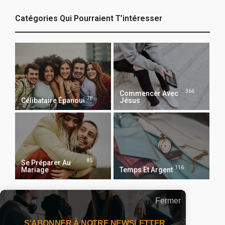
Catégories Qui Pourraient T’intéresser
366
Commencer Avec
78
Célibataire Épanoui
Jésus
85
Se Préparer Au
116
Mariage
Temps Et Argent
Fermer
Recevoir Notre Newsletter Chaque Matin
S'ABONNER À NOTRE NEWSLETTER