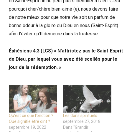
du Saint-Esprit on ne peut pas s’identiﬁer à Dieu. C’est
pourquoi cher/chère bien-aimé (e), nous devons faire
de notre mieux pour que notre vie soit un parfum de
bonne odeur à la gloire du Dieu en nous (Saint-Esprit)
afin d’éviter qu’Il demeure dans la tristesse.
Éphésiens 4:3 (LGS) « N’attristez pas le Saint-Esprit
de Dieu, par lequel vous avez été scellés pour le
jour de la rédemption.
»
Qu’est ce que l’onction ?
Les dons spirituels.
Que signifie être oint ?
septembre 27, 2018
septembre 19, 2022
Dans "Grandir