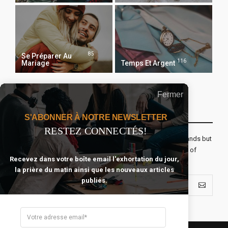
85
Se Préparer Au
116
Mariage
Temps Et Argent
Fermer
Recevoir Notre Newsletter Chaque Matin
S'ABONNER À NOTRE NEWSLETTER
RESTEZ CONNECTÉS!
The real voyage of discovery consists not in seeking new lands but
seeing with new eyes. All journeys have secret destinations of
Recevez dans votre boîte email l'exhortation du jour,
which the traveler is unaware.
la prière du matin ainsi que les nouveaux articles
publiés.