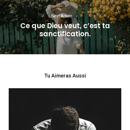
Next Article
Ce que Dieu veut, c’est ta
Next
sanctification.
post:
Tu Aimeras Aussi