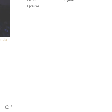
Épreuve
nt la
0