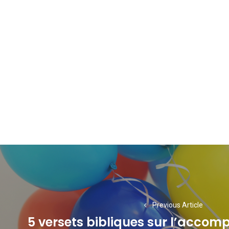
Navigation
de
l’article
Previous Article
5 versets bibliques sur l’accom
Previous