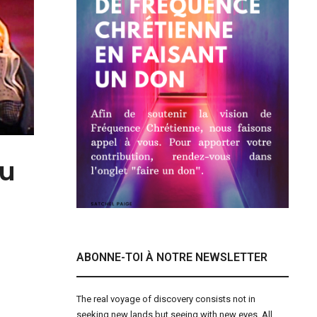
au
ABONNE-TOI À NOTRE NEWSLETTER
The real voyage of discovery consists not in
seeking new lands but seeing with new eyes. All