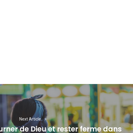
Next Article
urner de Dieu et rester ferme dans
Next