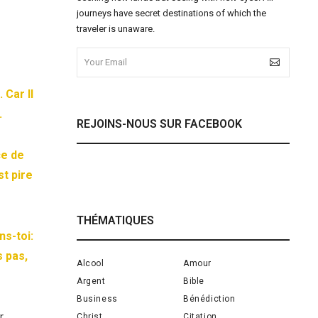
journeys have secret destinations of which the
traveler is unaware.
 Car Il
.
REJOINS-NOUS SUR FACEBOOK
ce de
st pire
THÉMATIQUES
ns-toi:
s pas,
Alcool
Amour
Argent
Bible
Business
Bénédiction
r.
Christ
Citation