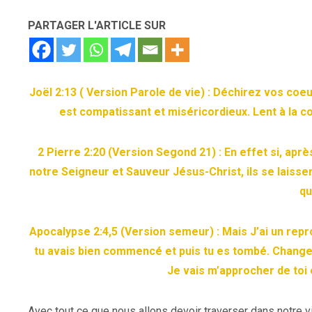
PARTAGER L'ARTICLE SUR
Joël 2:13 ( Version Parole de vie) :
Déchirez vos coeur
est compatissant et miséricordieux. Lent à la col
2 Pierre 2:20 (Version Segond 21) : En effet si, ap
notre Seigneur et Sauveur Jésus-Christ, ils se laissen
qu
Apocalypse 2:4,5 (Version semeur) : Mais J’ai un rep
tu avais bien commencé et puis tu es tombé. Change 
Je vais m’approcher de toi 
Avec tout ce que nous allons devoir traverser dans notre vi