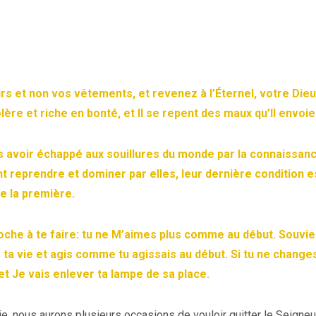
s et non vos vêtements, et revenez à l’Éternel, votre Dieu.
ère et riche en bonté, et Il se repent des maux qu’Il envoie
rès avoir échappé aux souillures du monde par la connaissan
t reprendre et dominer par elles, leur dernière condition e
e la première.
roche à te faire: tu ne M’aimes plus comme au début
. Souvie
ta vie et agis comme tu agissais au début. Si tu ne change
et Je vais enlever ta lampe de sa place.
e, nous aurons plusieurs occasions de vouloir quitter le Seigneu