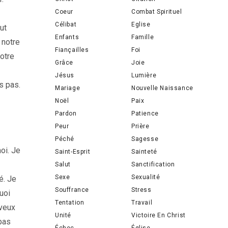
Coeur
Combat Spirituel
Célibat
Eglise
ut
Enfants
Famille
 notre
Fiançailles
Foi
notre
Grâce
Joie
Jésus
Lumière
s pas.
Mariage
Nouvelle Naissance
Noël
Paix
Pardon
Patience
Peur
Prière
Péché
Sagesse
moi. Je
Saint-Esprit
Sainteté
Salut
Sanctification
Sexe
Sexualité
é. Je
Souffrance
Stress
uoi
Tentation
Travail
 veux
Unité
Victoire En Christ
 pas
Échec
Église