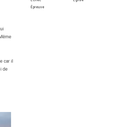
Épreuve
ui
. Même
 car il
i de