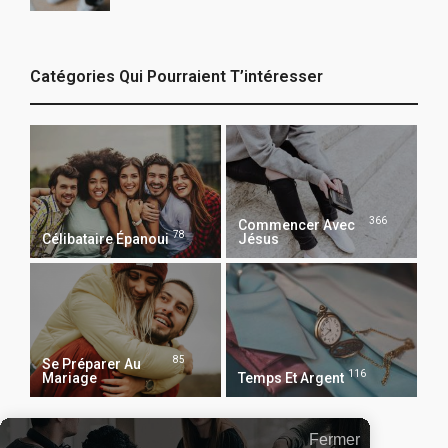
Catégories Qui Pourraient T’intéresser
366
Commencer Avec
78
Célibataire Épanoui
Jésus
85
Se Préparer Au
116
Mariage
Temps Et Argent
Fermer