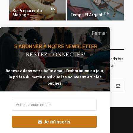
85
Se Préparer Au
116
Mariage
Temps Et Argent
Fermer
Recevoir Notre Newsletter Chaque Matin
S'ABONNER À NOTRE NEWSLETTER
RESTEZ CONNECTÉS!
The real voyage of discovery consists not in seeking new lands but
seeing with new eyes. All journeys have secret destinations of
Recevez dans votre boîte email l'exhortation du jour,
which the traveler is unaware.
la prière du matin ainsi que les nouveaux articles
publiés.
Je m'inscris