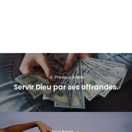
Navigation
de
l’article
Previous Article
Servir Dieu par ses offrandes.
Previous
post:
Next Article