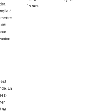
der.
Épreuve
ngile à
à mettre
utôt
pour
réunion
 est
nde. En
ssez-
mer
i ne