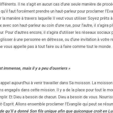
fférents. Il ne s’agit en aucun cas d’une seule manière de procé
qu’il faut forcément prendre un haut-parleur pour proclamer l’Eva
 la manière à travers laquelle Il veut vous utiliser. Soyez prêts 
avec son haut-parleur au coin d’une rue, pour l’autre, il s’agira pl
r. Pour d’autres encore, il s’agira d’utiliser les réseaux sociaux 
à glisser à une personne en détresse, ou d’une invitation à votre 
ne vous appelle pas à tout faire ou à faire comme tout le monde.
est immense, mais il y a peu d’ouvriers »
appel aujourd’hui à venir travailler dans Sa moisson. La moisson
s engagés dans cette mission. Il y a de la place pour tout le mo
mplir. Et Dieu a besoin de chacun. Dieu a besoin de vous. Nourri
nt-Esprit. Allons ensemble proclamer l’Evangile qui peut se résu
de qu’Il a donné Son fils unique afin que quiconque croit en Lu