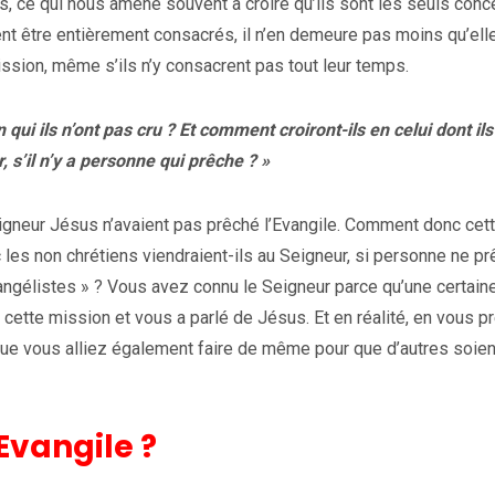
s, ce qui nous amène souvent à croire qu’ils sont les seuls conc
vent être entièrement consacrés, il n’en demeure pas moins qu’ell
ssion, même s’ils n’y consacrent pas tout leur temps.
i ils n’ont pas cru ? Et comment croiront-ils en celui dont ils
 s’il n’y a personne qui prêche ? »
igneur Jésus n’avaient pas prêché l’Evangile. Comment donc cet
es non chrétiens viendraient-ils au Seigneur, si personne ne p
angélistes » ? Vous avez connu le Seigneur parce qu’une certain
 cette mission et vous a parlé de Jésus. Et en réalité, en vous p
n que vous alliez également faire de même pour que d’autres soien
vangile ?