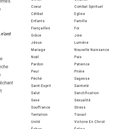
ernés.
Coeur
Combat Spirituel
e
Célibat
Eglise
Enfants
Famille
Fiançailles
Foi
 n’ont
Grâce
Joie
Jésus
Lumière
Mariage
Nouvelle Naissance
Noël
Paix
te
Pardon
Patience
rêche
Peur
Prière
e
Péché
Sagesse
rêchant
Saint-Esprit
Sainteté
t
Salut
Sanctification
Sexe
Sexualité
Souffrance
Stress
Tentation
Travail
Unité
Victoire En Christ
Échec
Église