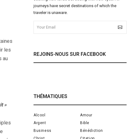
journeys have secret destinations of which the
traveler is unaware.
taines
ir les
REJOINS-NOUS SUR FACEBOOK
s au
THÉMATIQUES
it »
Alcool
Amour
iples
Argent
Bible
Business
Bénédiction
le
Christ
Citation