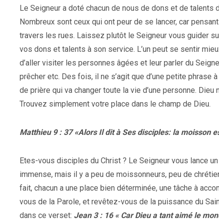
Le Seigneur a doté chacun de nous de dons et de talents di
Nombreux sont ceux qui ont peur de se lancer, car pensant 
travers les rues. Laissez plutôt le Seigneur vous guider sur
vos dons et talents à son service. L’un peut se sentir mieux 
d’aller visiter les personnes âgées et leur parler du Seigneu
prêcher etc. Des fois, il ne s’agit que d’une petite phrase 
de prière qui va changer toute la vie d’une personne. Dieu 
Trouvez simplement votre place dans le champ de Dieu.
Matthieu 9 : 37 «Alors Il dit à Ses disciples: la moisson 
Etes-vous disciples du Christ ? Le Seigneur vous lance un 
immense, mais il y a peu de moissonneurs, peu de chrétien
fait, chacun a une place bien déterminée, une tâche à acco
vous de la Parole, et revêtez-vous de la puissance du Sai
dans ce verset:
Jean 3 : 16
« Car Dieu a tant aimé le mon