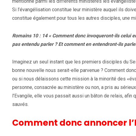
mentionne parmi les différents ministères les évangéliste
Si l’évangélisation constitue leur ministère auquel ils doi
constitue également pour tous les autres disciples, une mi
Romains 10 : 14 « Comment donc invoqueront-ils celui en qu
pas entendu parler ? Et comment en entendront-ils parler,
Imaginez un seul instant que les premiers disciples du Se
bonne nouvelle nous serait-elle parvenue ? Comment donc l
ou si nous délaissons cette mission à la minorité des «év
personne, consacrée au ministère ou non, a pris au sérieux
l’Evangile, elle vous passait aussi un bâton de relais, afi
sauvés.
Comment donc annoncer l’E