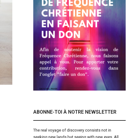
ABONNE-TOI À NOTRE NEWSLETTER
The real voyage of discovery consists not in
seeking new lands but seeing with new eyes. All