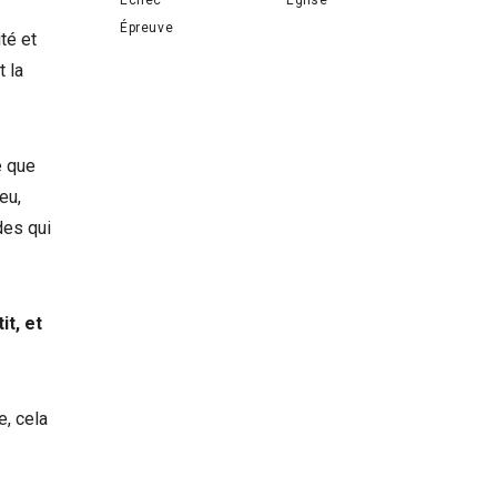
Épreuve
té et
t la
le que
eu,
des qui
it, et
, cela