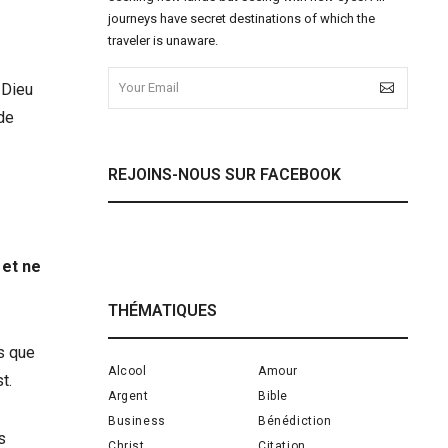
journeys have secret destinations of which the
traveler is unaware.
 Dieu
 de
REJOINS-NOUS SUR FACEBOOK
 et ne
THÉMATIQUES
s que
Alcool
Amour
t.
Argent
Bible
Business
Bénédiction
s
Christ
Citation