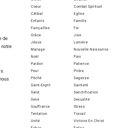
Coeur
Combat Spirituel
Célibat
Eglise
Enfants
Famille
Fiançailles
Foi
Grâce
Joie
e de
Jésus
Lumière
 notre
Mariage
Nouvelle Naissance
Noël
Paix
Pardon
Patience
rs.
Peur
Prière
Péché
Sagesse
 nous
Saint-Esprit
Sainteté
Salut
Sanctification
Sexe
Sexualité
Souffrance
Stress
Tentation
Travail
Unité
Victoire En Christ
Échec
Église