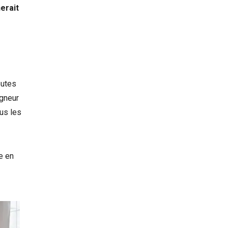
erait
outes
igneur
ous les
e en