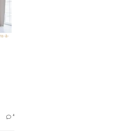
is-à-
4