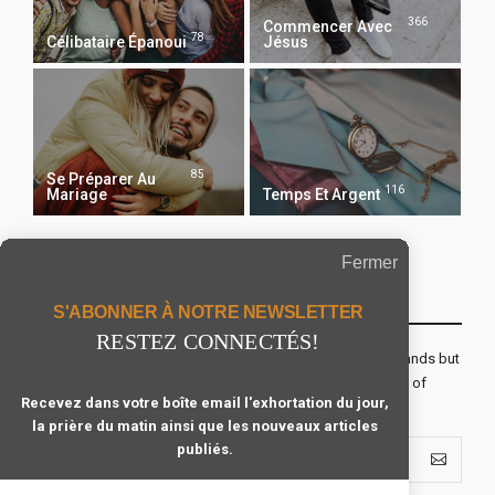
366
Commencer Avec
78
Célibataire Épanoui
Jésus
85
Se Préparer Au
116
Mariage
Temps Et Argent
Fermer
Recevoir Notre Newsletter Chaque Matin
S'ABONNER À NOTRE NEWSLETTER
RESTEZ CONNECTÉS!
The real voyage of discovery consists not in seeking new lands but
seeing with new eyes. All journeys have secret destinations of
Recevez dans votre boîte email l'exhortation du jour,
which the traveler is unaware.
la prière du matin ainsi que les nouveaux articles
publiés.