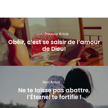
Navigation
de
Previous Article
l’article
Obéir, c’est se saisir de l’amour
Previous
de Dieu!
post:
Next Article
Ne te laisse pas abattre,
Next
l’Éternel te fortifie !
post: