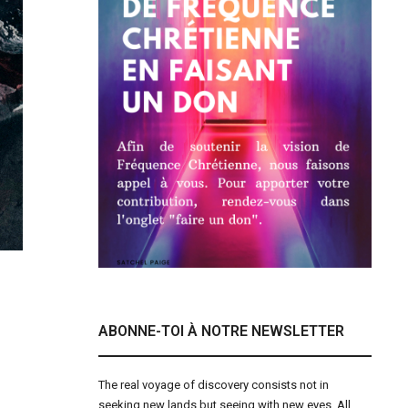
ABONNE-TOI À NOTRE NEWSLETTER
The real voyage of discovery consists not in
seeking new lands but seeing with new eyes. All