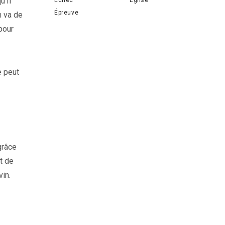
u’Il
Épreuve
n va de
pour
e peut
grâce
t de
vin.