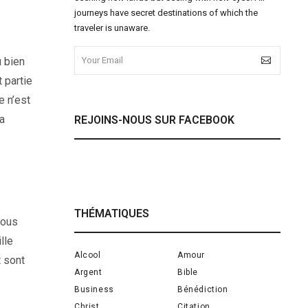
journeys have secret destinations of which the
traveler is unaware.
u bien
 partie
e n’est
a
REJOINS-NOUS SUR FACEBOOK
THÉMATIQUES
nous
lle
Alcool
Amour
t sont
Argent
Bible
Business
Bénédiction
Christ
Citation