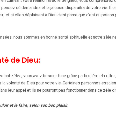
, en cultivant votre relation avec le Seigneur, vous comprendrez q
nsez où demandez et la jalousie disparaîtra de votre vie. Il e
u, et si elles déplaisent à Dieu c’est parce que c’est du poison 
ensées, nous sommes en bonne santé spirituelle et notre zèle n
nté de Dieu:
stant zélés, vous avez besoin d’une grâce particulière et cette 
 la volonté de Dieu pour votre vie. Certaines personnes essaien
ans leur appel et ils ne pourront pas fonctionner dans ce zèle di
loir et le faire, selon son bon plaisir.