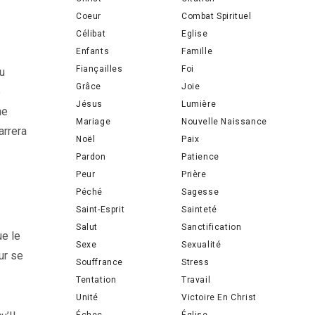
Coeur
Combat Spirituel
Célibat
Eglise
Enfants
Famille
Fiançailles
Foi
u
Grâce
Joie
e
Jésus
Lumière
ne
Mariage
Nouvelle Naissance
arrera
Noël
Paix
Pardon
Patience
Peur
Prière
Péché
Sagesse
Saint-Esprit
Sainteté
Salut
Sanctification
ue le
Sexe
Sexualité
ur se
Souffrance
Stress
Tentation
Travail
Unité
Victoire En Christ
Échec
Église