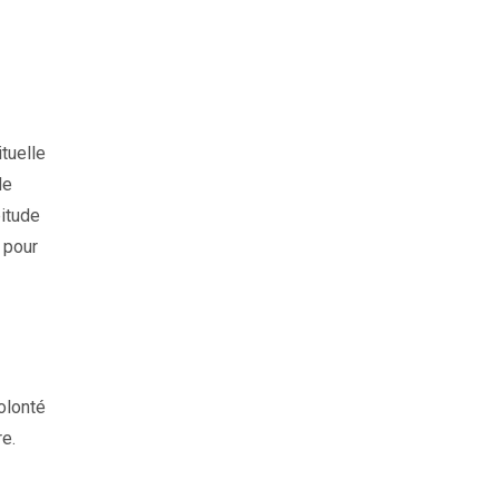
tuelle
de
bitude
t pour
olonté
re.