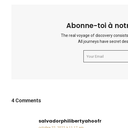
Abonne-toi à notr
The real voyage of discovery consists
All journeys have secret des
4 Comments
salvadorphilibertyahoofr
dit :
octobre 22, 2022 à 11:17 am