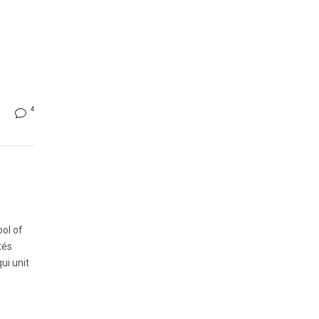
4
ool of
tés
ui unit