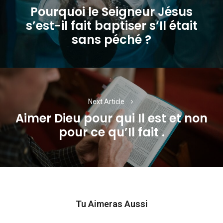
Pourquoi le Seigneur Jésus
l’article
s’est-il fait baptiser s’Il était
Previous
sans péché ?
post:
Next Article
Aimer Dieu pour qui Il est et non
Next
pour ce qu’Il fait .
post:
Tu Aimeras Aussi