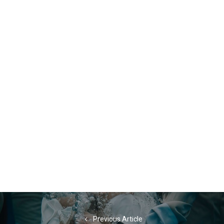
Navigation
de
Previous Article