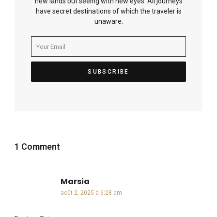
new lands but seeing with new eyes. All journeys
have secret destinations of which the traveler is
unaware.
1 Comment
Marsia
dit :
août 2, 2025 à 6:28 am