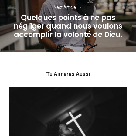
Next Article
Quelques points à ne pas
négliger quand nous voulons
Next
accomplir la volonté de Dieu.
post:
Tu Aimeras Aussi