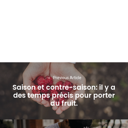
Navigation
de
Previous Article
Saison et contre-saison: il y a
l’article
des temps précis pour porter
Previous
du fruit.
post: