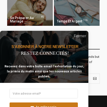
85
Se Préparer Au
116
Mariage
Temps Et Argent
Fermer
Recevoir Notre Newsletter Chaque Matin
S'ABONNER À NOTRE NEWSLETTER
RESTEZ CONNECTÉS!
The real voyage of discovery consists not in seeking new lands but
seeing with new eyes. All journeys have secret destinations of
Recevez dans votre boîte email l'exhortation du jour,
which the traveler is unaware.
la prière du matin ainsi que les nouveaux articles
publiés.